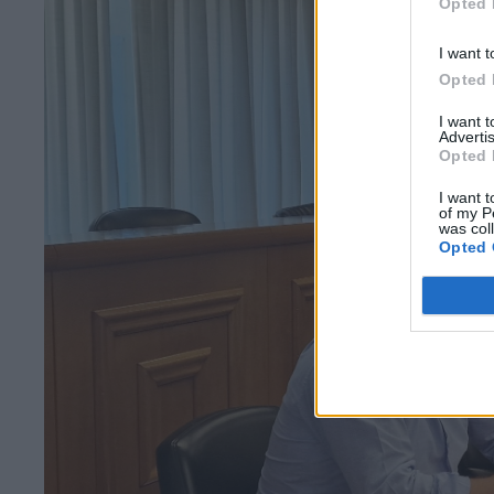
Opted 
I want t
Opted 
I want 
Advertis
Opted 
I want t
of my P
was col
Opted 