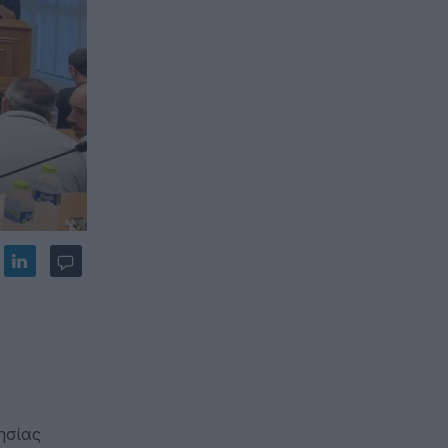
ησίας