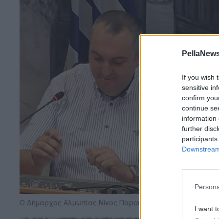
PellaNews
If you wish 
sensitive in
confirm you
continue se
information 
further disc
participants
Downstream 
Persona
O Δήμαρχος Αλμωπίας Νίκος Παρούτογλου
I want t