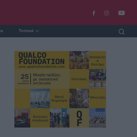
ία
Τοπικά