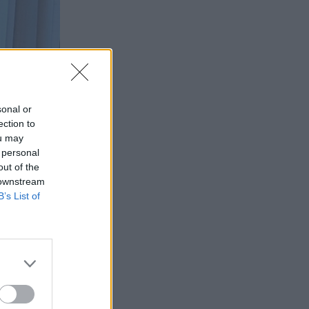
sonal or
ection to
ou may
 personal
out of the
 downstream
B’s List of