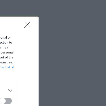
sonal or
ection to
ou may
 personal
out of the
 downstream
B’s List of