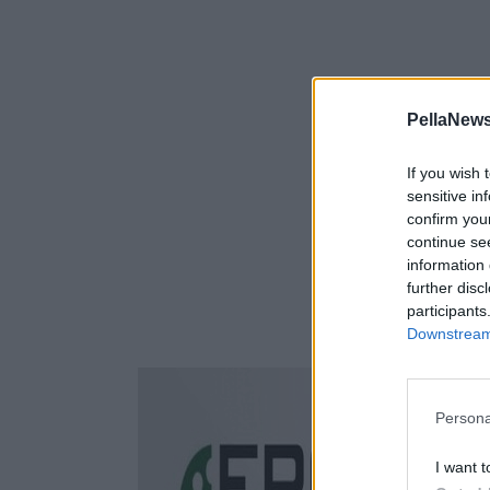
PellaNews
If you wish 
sensitive in
confirm you
continue se
information 
further disc
participants
Downstream 
Persona
I want t