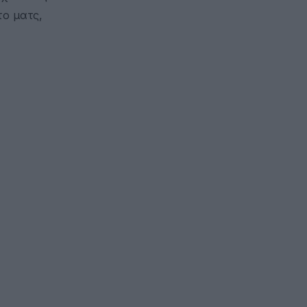
το ματς,