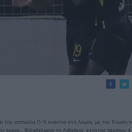
ι την ισοπαλία (1-1) ενάντια στη Λαμία, με την Ένωση 
ος έκανε... Φιλαδέλφεια τη Λιβαδειά, έχοντας περίπου 4