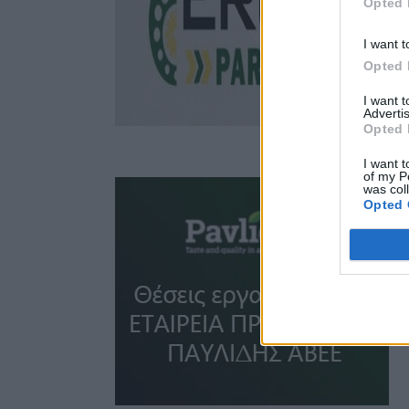
Opted 
I want t
Opted 
I want 
Advertis
Opted 
I want t
of my P
was col
Opted 