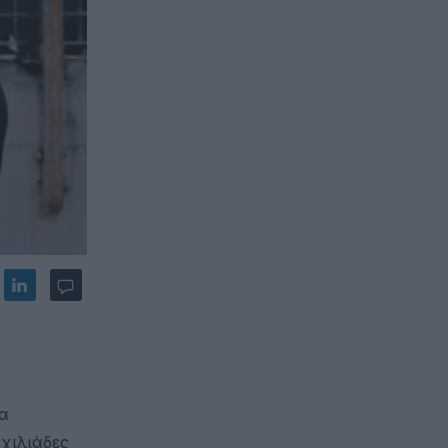
να
 χιλιάδες