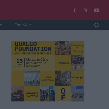
ία
Τοπικά