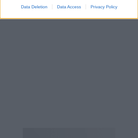
Data Deletion
Data Access
Privacy Policy
iefimerida.gr