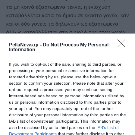
τα μη κοινά εξαρτώμενα τέκνα, η ενίσχυση
καταβάλλεται κατά το ήμισυ σε έκαστο γονέα, εάν
και οι δύο γονείς τα δηλώνουν ως εξαρτώμενα,
άλλως καταβάλλεται στο σύνολό της στον γονέα
που τα δηλώνει ως εξαρτώμενα.
PellaNews.gr -
Do Not Process My Personal
Information
γ) Σε περίπτωση προσθήκης εξαρτώμενου τέκνου
μετά την υποβολή δήλωσης φορολογίας
If you wish to opt-out of the sale, sharing to third parties, or
εισοδήματος φορολογικού έτους 2024, η ενίσχυση
processing of your personal or sensitive information for
targeted advertising by us, please use the below opt-out
καταβάλλεται κατά το ήμισυ σε κάθε γονέα, εάν
section to confirm your selection. Please note that after your
το τέκνο εμφανίζεται κατά την 31η Ιουλίου 2026
opt-out request is processed you may continue seeing
στο Μητρώο της ΑΑΔΕ ως εξαρτώμενο τέκνο δύο
interest-based ads based on personal information utilized by
us or personal information disclosed to third parties prior to
γονέων. Διαφορετικά καταβάλλεται εξ ολοκλήρου
your opt-out. You may separately opt-out of the further
στον γονέα που το δηλώνει ως εξαρτώμενο.
disclosure of your personal information by third parties on the
IAB’s list of downstream participants. This information may
Η ενίσχυση είναι αφορολόγητη, ανεκχώρητη και
also be disclosed by us to third parties on the
IAB’s List of
Downstream Participants
that may further disclose it to other
ακατάσχετη στα χέρια του Δημοσίου ή τρίτων,