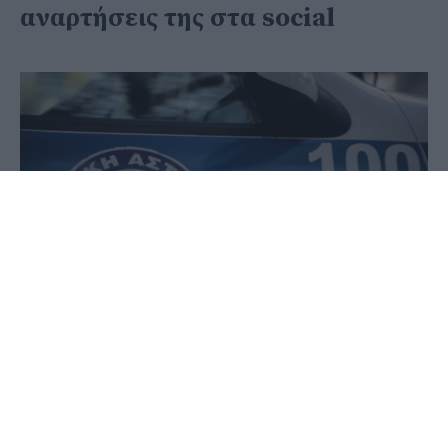
αναρτήσεις της στα social
03 Ιουνίου 2026 - 09:24
PellaNews Team
Δεκάδες επαναλαμβανόμενα χτυπήματα από
μαχαίρι και... δαγκωματιές αποκαλύπτει η
ιατροδικαστική εξέταση στη σορό της 39χρονης