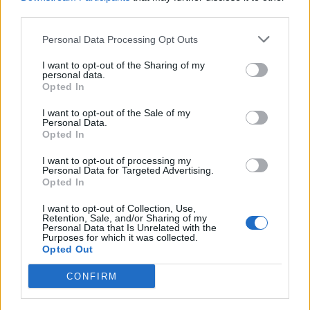
third parties.
κατά παρέκκλιση κάθε γενικής ή ειδικής διάταξης,
δεν δεσμεύεται και δεν συμψηφίζεται με χρέη που
Personal Data Processing Opt Outs
έχουν βεβαιωθεί στη φορολογική διοίκηση και το
I want to opt-out of the Sharing of my
personal data.
Δημόσιο εν γένει, τα νομικά πρόσωπα δημοσίου
Opted In
δικαίου, τους οργανισμούς τοπικής αυτοδιοίκησης
I want to opt-out of the Sale of my
και τα νομικά πρόσωπά τους, τα ασφαλιστικά
Personal Data.
ταμεία και τους παρόχους υπηρεσιών πληρωμών,
Opted In
δεν υπόκειται σε οποιοδήποτε τέλος, εισφορά ή
I want to opt-out of processing my
Personal Data for Targeted Advertising.
άλλη κράτηση υπέρ του Δημοσίου ή του
Opted In
ηλεκτρονικού Εθνικού Φορέα Κοινωνικής
I want to opt-out of Collection, Use,
Ασφάλισης (e-Ε.Φ.Κ.Α.) και δεν λαμβάνεται υπόψη
Retention, Sale, and/or Sharing of my
Personal Data that Is Unrelated with the
στα εισοδηματικά όρια για την καταβολή
Purposes for which it was collected.
Opted Out
οποιασδήποτε παροχής κοινωνικού ή προνοιακού
χαρακτήρα.
CONFIRM