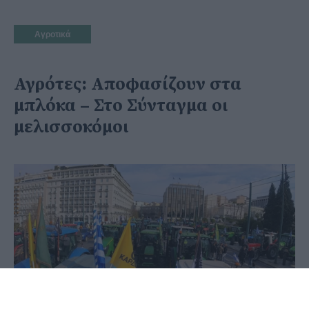
Αγροτικά
Αγρότες: Αποφασίζουν στα
μπλόκα – Στο Σύνταγμα οι
μελισσοκόμοι