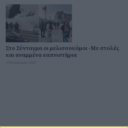
Στο Σύνταγμα οι μελισσοκόμοι -Με στολές
και αναμμένα καπνιστήρια
22 Φεβρουαρίου 2024