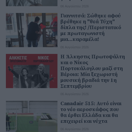
06 Αυγούστου 2026
Γιαννιτσά: Σώθηκε αφού
βρέθηκε η "θεά Τύχη"
δίπλα της! /Περιστατικό
με πρωταγωνιστή
μια...καραμέλα!
06 Αυγούστου 2026
Η Άλκηστις Πρωτοψάλτη
και ο Νίκος
Πορτοκάλογλου μαζί στη
Βέροια: Μία ξεχωριστή
μουσική βραδιά την 1η
Σεπτεμβρίου
06 Αυγούστου 2026
Canadair 515: Αυτό είναι
το νέο αεροσκάφος που
θα έρθει Ελλάδα και θα
επιχειρεί και νύχτα
06 Αυγούστου 2026