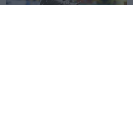
08 Ιουλίου 2020 - 17:44
PellaNews Team
Το... ναυάγιο στις διαπραγματεύσεις
με την Αλ Αϊν για την μεταγραφή του
Φετφατζίδη, βάζει τον Αρη σε ακόμη
μεγαλύτερους μπελάδες από αυτούς
που ούτως ή άλλως είχε, αφού
καθίσταται σαφές πως η ανάγκη του
να πουλήσει γίνεται ατού για όσους
θέλουν να αγοράσουν.
Οι “κίτρινοι” έβλεπαν ως... μάννα εξ
ουρανού τα χρήματα των Αράβων,