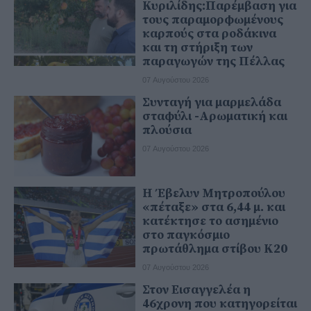
Κυριλίδης:Παρέμβαση για
τους παραμορφωμένους
καρπούς στα ροδάκινα
και τη στήριξη των
παραγωγών της Πέλλας
07 Αυγούστου 2026
Συνταγή για μαρμελάδα
σταφύλι -Αρωματική και
πλούσια
07 Αυγούστου 2026
Η Έβελυν Μητροπούλου
«πέταξε» στα 6,44 μ. και
κατέκτησε το ασημένιο
στο παγκόσμιο
πρωτάθλημα στίβου Κ20
07 Αυγούστου 2026
Στον Εισαγγελέα η
46χρονη που κατηγορείται