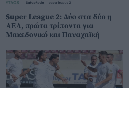
#TAGS
βαθμολογία
super league 2
Super League 2: Δύο στα δύο η
ΑΕΛ, πρώτα τρίποντα για
Μακεδονικό και Παναχαϊκή
29 Σεπτεμβρίου 2024 - 17:21
Στέφανος Μίντζας