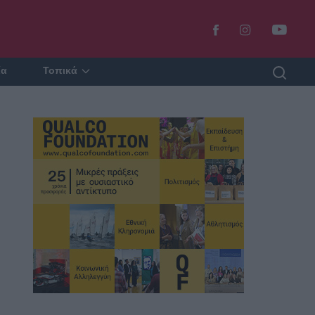
ία
Τοπικά