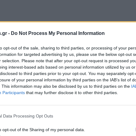
.gr -
Do Not Process My Personal Information
γησαν τους αρμοδίους να αναζητήσουν λύση. Σκέφτηκαν
to opt-out of the sale, sharing to third parties, or processing of your per
κοιμητήριο – το οποίο δεν λειτουργεί πλέον για νέες 
formation for targeted advertising by us, please use the below opt-out s
r selection. Please note that after your opt-out request is processed y
εται το νερό για να ποτίζεται το παρακείμενο γήπεδο κ
eing interest-based ads based on personal information utilized by us or
disclosed to third parties prior to your opt-out. You may separately opt-
losure of your personal information by third parties on the IAB’s list of
ς Δυτικής Γαλλίας, είχαν ανακοινώσει τις προθέσεις για
. This information may also be disclosed by us to third parties on the
IA
ώτα βήματα εγκατάστασης των φωτοβολταϊκών να
Participants
that may further disclose it to other third parties.
Η διαδικασία τοποθέτησης συνεχίστηκε αυτόν τον μήνα,
2025.
l Data Processing Opt Outs
ών, περατωθεί αναμένεται να καλύψει ενεργειακά 1.500 
o opt-out of the Sharing of my personal data.
 ενέργειας. Σε αντίθεση με τις περισσότερες εγκαταστ