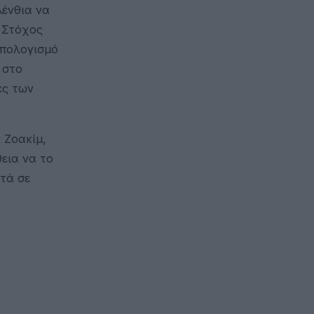
λένθια να
 Στόχος
ϋπολογισμό
 στο
ες των
 Ζοακίμ,
εια να το
τά σε