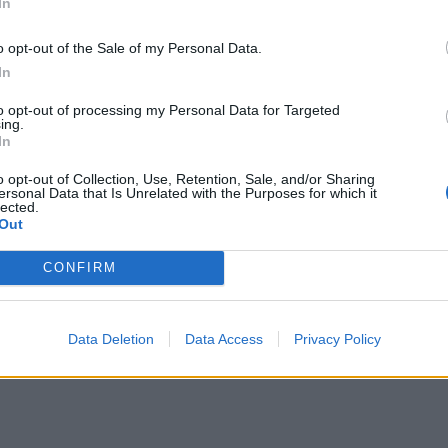
In
αφείο» δε θα καταλήγει σε μεμονωμένες κατοικίες, αλλ
χουν στο πρόγραμμα, ανεξάρτητα από την εγγύτητά του
o opt-out of the Sale of my Personal Data.
In
to opt-out of processing my Personal Data for Targeted
ie που ιδρύθηκε το 2022, την ευθύνη της εποπτείας του
ing.
, με τον σύλλογο να εγγυάται ότι τα νοικοκυριά θα λά
In
και εφόσον υπάρξει πλεόνασμα τότε αυτό θα μοιράζεται 
o opt-out of Collection, Use, Retention, Sale, and/or Sharing
ersonal Data that Is Unrelated with the Purposes for which it
lected.
Ερίκ Μπροκέρ, κάτοικος της περιοχής και πρόεδρος της
Out
 νομική διαχείριση της εγκατάστασης, από την αρχική επ
ο «καταφέραμε να παράγουμε ηλεκτρική ενέργεια».
CONFIRM
θε 30 λεπτά η παραγωγή ενέργειας και η οικιακή κατανά
 με τους υπόλοιπους κατοίκους και στη συνέχεια θα εμ
Data Deletion
Data Access
Privacy Policy
ρτήτως παρόχου ηλεκτρικής ενέργειας.