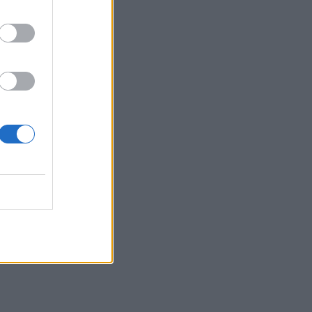
ά θα
ς στο
 έργου,
βουν
εκ νέου.
 ένωσης
ιθυμία να
λωση θα
φανίζεται