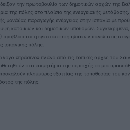
έδειξαν την πρωτοβουλία των δημοτικών αρχών της Βα
ια της πόλης στο πλαίσιο της ενεργειακής μετάβασης.
ής μονάδας παραγωγής ενέργειας στην Ισπανία με προ
άλυψη κατοικιών και δημοτικών υποδομών. Συγκεκριμένα,
P) προβλέπεται η εγκατάσταση ηλιακών πάνελ στις στέγ
ς ισπανικής πόλης.
άλογο «πράσινο» πλάνο από τις τοπικές αρχές του Σαιν
θετηθούν στο κοιμητήριο της περιοχής σε μία προσπάθ
προκαλούν πλημμύρες εξαιτίας της τοποθεσίας του κον
όστος της πόλης.