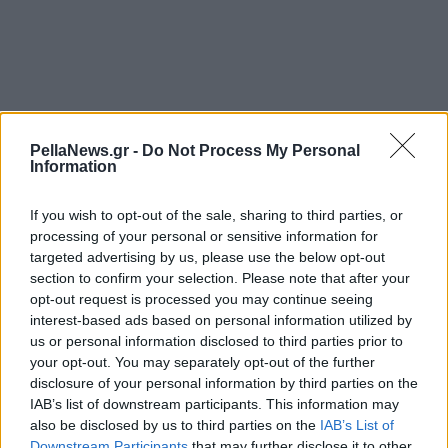
05 Μαΐου 2026
PellaNews.gr -
Do Not Process My Personal
Ιστορική Ειδική
Information
Συνεδρίαση της
Ολομέλειας της Βουλής
If you wish to opt-out of the sale, sharing to third parties, or
προς τιμήν του
processing of your personal or sensitive information for
Οικουμενικού
targeted advertising by us, please use the below opt-out
Πατριάρχη κ.κ.
section to confirm your selection. Please note that after your
Βαρθολομαίου
opt-out request is processed you may continue seeing
interest-based ads based on personal information utilized by
us or personal information disclosed to third parties prior to
04 Απριλίου 2026
your opt-out. You may separately opt-out of the further
Βράβευση του
disclosure of your personal information by third parties on the
Προέδρου της Βουλής
IAB’s list of downstream participants. This information may
των Ελλήνων από το
also be disclosed by us to third parties on the
IAB’s List of
Εργαστήριο Ιστορίας
Downstream Participants
that may further disclose it to other