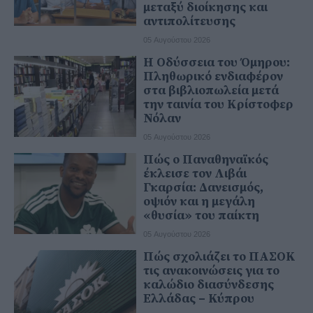
μεταξύ διοίκησης και
αντιπολίτευσης
05 Αυγούστου 2026
Η Οδύσσεια του Όμηρου:
Πληθωρικό ενδιαφέρον
στα βιβλιοπωλεία μετά
την ταινία του Κρίστοφερ
Νόλαν
05 Αυγούστου 2026
Πώς ο Παναθηναϊκός
έκλεισε τον Λιβάι
Γκαρσία: Δανεισμός,
οψιόν και η μεγάλη
«θυσία» του παίκτη
05 Αυγούστου 2026
Πώς σχολιάζει το ΠΑΣΟΚ
τις ανακοινώσεις για το
καλώδιο διασύνδεσης
Ελλάδας – Κύπρου