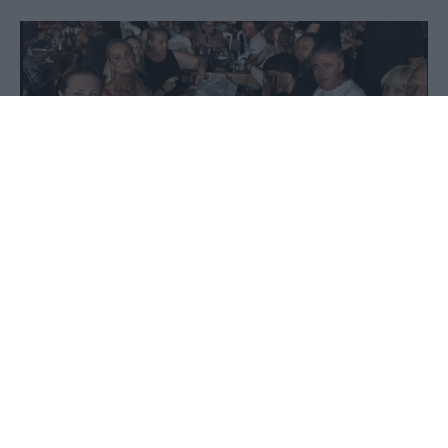
06 Ιουλίου 2025 - 13:45
Παύλος-Νεκτάριος Παπαδόπουλος
ΤΟΥ ΠΑΥΛΟΥ ΝΕΚΤΑΡΙΟΥ ΠΑΠΑΔΟΠΟΥΛΟΥ
Γλέντι, χορός, χαμόγελα, και όλα τα άλλα...στη
φροντίδα του πολιτισμού.
Η επικεφαλής της αντιπολίτευσης του Δήμου