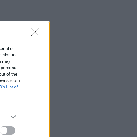
sonal or
ection to
ou may
 personal
out of the
 downstream
B’s List of