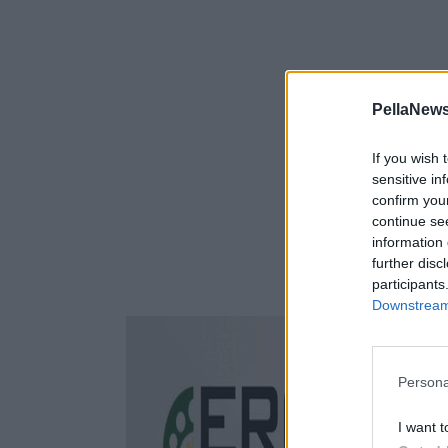
PellaNews
If you wish 
sensitive in
confirm you
continue se
information 
further disc
participants
Downstream 
Persona
I want t