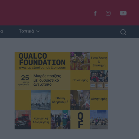
ία
Τοπικά