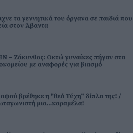
ιχνε τα γεννητικά του όργανα σε παιδιά που
εία στον Άβαντα
Ν – Ζάκυνθος: Οκτώ γυναίκες πήγαν στα
οκομείου με αναφορές για βιασμό
 αφού βρέθηκε η "θεά Τύχη" δίπλα της! /
ωταγωνιστή μια...καραμέλα!