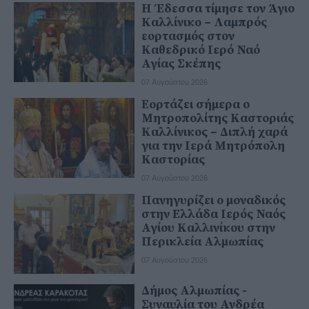
Η Έδεσσα τίμησε τον Άγιο
Καλλίνικο – Λαμπρός
εορτασμός στον
Καθεδρικό Ιερό Ναό
Αγίας Σκέπης
07 Αυγούστου 2026
Εορτάζει σήμερα ο
Μητροπολίτης Καστοριάς
Καλλίνικος – Διπλή χαρά
για την Ιερά Μητρόπολη
Καστορίας
07 Αυγούστου 2026
Πανηγυρίζει ο μοναδικός
στην Ελλάδα Ιερός Ναός
Αγίου Καλλινίκου στην
Περικλεία Αλμωπίας
07 Αυγούστου 2026
Δήμος Αλμωπίας -
Συναυλία του Ανδρέα