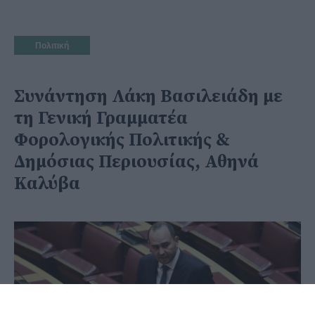
Πολιτική
Συνάντηση Λάκη Βασιλειάδη με
τη Γενική Γραμματέα
Φορολογικής Πολιτικής &
Δημόσιας Περιουσίας, Αθηνά
Καλύβα