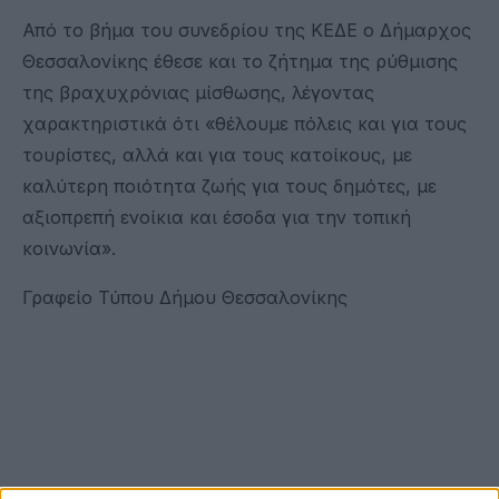
Από το βήμα του συνεδρίου της ΚΕΔΕ ο Δήμαρχος
Θεσσαλονίκης έθεσε και το ζήτημα της ρύθμισης
της βραχυχρόνιας μίσθωσης, λέγοντας
χαρακτηριστικά ότι «θέλουμε πόλεις και για τους
τουρίστες, αλλά και για τους κατοίκους, με
καλύτερη ποιότητα ζωής για τους δημότες, με
αξιοπρεπή ενοίκια και έσοδα για την τοπική
κοινωνία».
Γραφείο Τύπου Δήμου Θεσσαλονίκης