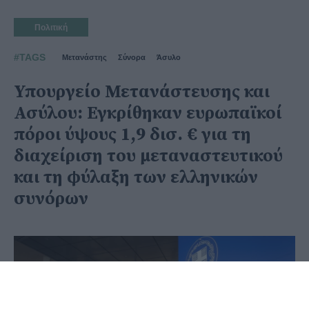
Πολιτική
#TAGS
Μετανάστης
Σύνορα
Άσυλο
Υπουργείο Μετανάστευσης και
Ασύλου: Εγκρίθηκαν ευρωπαϊκοί
πόροι ύψους 1,9 δισ. € για τη
διαχείριση του μεταναστευτικού
και τη φύλαξη των ελληνικών
συνόρων