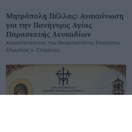
Μητρόπολη Πέλλας: Ανακοίνωση
για την Πανήγυρις Αγίας
Παρασκευής Λευκαδίων
Χοροστατούντος του Θεοφιλεστάτου Επισκόπου
Αλμωπίας κ. Στεφάνου.