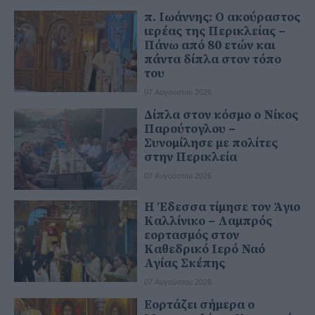
π. Ιωάννης: Ο ακούραστος
ιερέας της Περικλείας –
Πάνω από 80 ετών και
πάντα δίπλα στον τόπο
του
07 Αυγούστου 2026
Δίπλα στον κόσμο ο Νίκος
Παρούτογλου –
Συνομίλησε με πολίτες
στην Περικλεία
07 Αυγούστου 2026
Η Έδεσσα τίμησε τον Άγιο
Καλλίνικο – Λαμπρός
εορτασμός στον
Καθεδρικό Ιερό Ναό
Αγίας Σκέπης
07 Αυγούστου 2026
Εορτάζει σήμερα ο