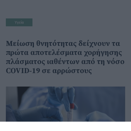
Υγεία
Mείωση θνητότητας δείχνουν τα
πρώτα αποτελέσματα χορήγησης
πλάσματος ιαθέντων από τη νόσο
COVID-19 σε αρρώστους