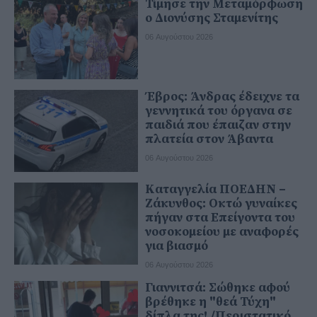
Τίμησε την Μεταμόρφωση
ο Διονύσης Σταμενίτης
06 Αυγούστου 2026
Έβρος: Άνδρας έδειχνε τα
γεννητικά του όργανα σε
παιδιά που έπαιζαν στην
πλατεία στον Άβαντα
06 Αυγούστου 2026
Καταγγελία ΠΟΕΔΗΝ –
Ζάκυνθος: Οκτώ γυναίκες
πήγαν στα Επείγοντα του
νοσοκομείου με αναφορές
για βιασμό
06 Αυγούστου 2026
Γιαννιτσά: Σώθηκε αφού
βρέθηκε η "θεά Τύχη"
δίπλα της! /Περιστατικό