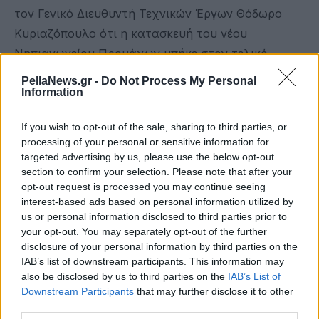
τον Γενικό Διευθυντή Τεχνικών Έργων Θόδωρο
Κυριαζόπουλο ότι η κατασκευή του νέου
Νηπιαγωγείου Προμάχων μπήκε στον τελικό
προγραμματισμό και, ότι μέχρι το τέλος του
PellaNews.gr -
Do Not Process My Personal
Information
χρόνου θα υπάρξει έγκριση της οικοδομικής
άδειας, όπως και τα τεύχη δημοπράτησης ώστε να
If you wish to opt-out of the sale, sharing to third parties, or
δρομολογηθεί η ανέγερσή του.
processing of your personal or sensitive information for
Για όλες αυτές τις πιο πρόσφατες - από τις 10
targeted advertising by us, please use the below opt-out
section to confirm your selection. Please note that after your
Ιουνίου και μετά - ενέργειές του και για την θετική
opt-out request is processed you may continue seeing
έκβασή τους, ο Γιώργος Καρασμάνης κρατούσε σε
interest-based ads based on personal information utilized by
συνεχή ενημέρωση τόσο το Δήμαρχο Χρήστο
us or personal information disclosed to third parties prior to
your opt-out. You may separately opt-out of the further
Μπάτση όσο και τον ειδικό σύμβουλο Γιώργο
disclosure of your personal information by third parties on the
Τσιμτσιρίδη – ο οποίος, όπως έχει προαναφερθεί,
IAB’s list of downstream participants. This information may
είχε εξ αρχής και τον γενικό συντονισμό της όλης
also be disclosed by us to third parties on the
IAB’s List of
Downstream Participants
that may further disclose it to other
προσπάθειας
third parties.