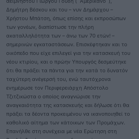
αείμνηστου Γιώργου Γούδη (¨Αμερικάνο¨),
Δημήτρη Βέσκου και του – νυν Δημάρχου –
Χρήστου Μπάτση, όπως επίσης και εκπροσώπων
των γονέων, διαπίστωσε την πλήρη
ακαταλληλότητα των – άνω των 70 ετών! –
σημερινών εγκαταστάσεων. Επισκέφτηκαν και το
οικόπεδο που είχε επιλεγεί για την κατασκευή του
νέου κτιρίου, και ο πρώην Υπουργός δεσμεύτηκε
ότι θα πράξει τα πάντα για την κατά το δυνατόν
ταχύτερη ανέγερσή του, ενώ ταυτόχρονα
ενημέρωσε τον Περιφερειάρχη Απόστολο
Τζιτζικώστα ο οποίος αναγνώρισε την
αναγκαιότητα της κατασκευής και δήλωσε ότι θα
πράξει τα δέοντα προκειμένου να ικανοποιηθεί το
καθολικό αίτημα των κάτοικων των Προμάχων.
Επανήλθε στη συνέχεια με νέα Ερώτηση στη