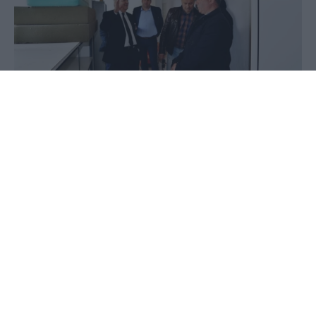
01 Ιουλίου 2020 - 20:43
PellaNews Team
Δηλώσεις για το Νηπιαγωγείο των Προμαχων
αλλά και την επίσκεψη του Γιώργου Καρασμάνη
στο χωριό έκανε ο Δήμαρχος Αλμωπίας.
Ο Χρήστος Μπάτσης δήλωσε:
Ένα καθολικό αίτημα όλων των κατοίκων,
επιτέλους βρίσκει τον δρόμο του, προς την
υλοποίηση του. Πιστεύω ότι θα κατασκευαστεί