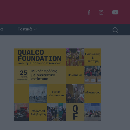
ία
Τοπικά