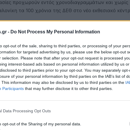
κασίες προχωρούν εντός χρονοδιαγραμμάτων και χωρίς
αλονίκη τα 100 χρόνια της ΔΕΘ στο νέο εκθεσιακό κέντ
υνάντησης: "Επειδή ακούγονται πολλά, τονίζω για μια
ενη χώρα είναι η Γερμανία, η οποία θα συμμετάσχει με
.gr -
Do Not Process My Personal Information
φέρον για την παρουσία τους στη Θεσσαλονίκη. Ασφαλώς
to opt-out of the sale, sharing to third parties, or processing of your per
άνω από όλα είναι η υγεία των εκθετών και των επισκε
formation for targeted advertising by us, please use the below opt-out s
α αποτελέσει και πάλι τη γιορτή της πόλης.
r selection. Please note that after your opt-out request is processed y
eing interest-based ads based on personal information utilized by us or
ου, προχωρούμε βάσει σχεδίου. Η διοίκηση της ΔΕΘ-He
disclosed to third parties prior to your opt-out. You may separately opt-
είναι όλα έτοιμα και να έχει ολοκληρωθεί μια από τις
losure of your personal information by third parties on the IAB’s list of
. This information may also be disclosed by us to third parties on the
IA
 την Ευρώπη".
Participants
that may further disclose it to other third parties.
l Data Processing Opt Outs
o opt-out of the Sharing of my personal data.