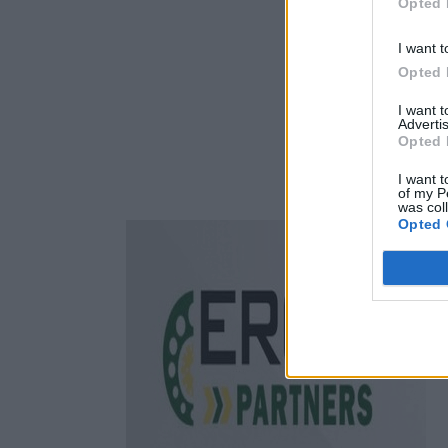
Opted 
I want t
Opted 
I want 
Advertis
Opted 
I want t
of my P
was col
Opted 