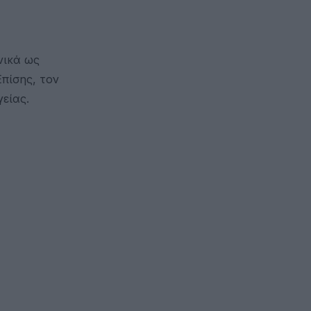
νικά ως
πίσης, τον
είας.