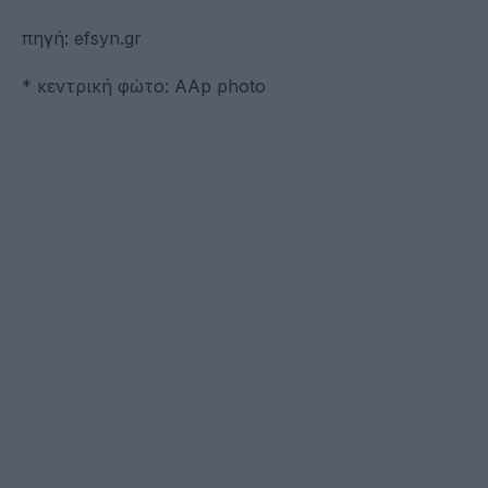
πηγή: efsyn.gr
* κεντρική φώτο: ΑAp photo