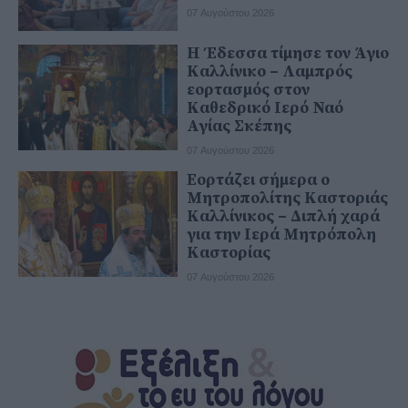
07 Αυγούστου 2026
Η Έδεσσα τίμησε τον Άγιο
Καλλίνικο – Λαμπρός
εορτασμός στον
Καθεδρικό Ιερό Ναό
Αγίας Σκέπης
07 Αυγούστου 2026
Εορτάζει σήμερα ο
Μητροπολίτης Καστοριάς
Καλλίνικος – Διπλή χαρά
για την Ιερά Μητρόπολη
Καστορίας
07 Αυγούστου 2026