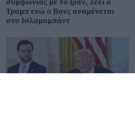
συμφωνίας με το Ιράν, λέει ο
Τραμπ ενώ ο Βανς αναμένεται
στο Ισλαμαμπάντ
20 Απριλίου 2026 - 18:50
Στέφανος Μίντζας
Ο αντιπρόεδρος των ΗΠΑ Τζέι Ντι Βανς και η