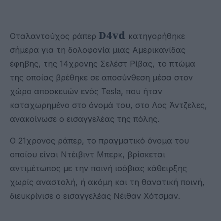
D4vd
Οταλαντούχος ράπερ
κατηγορήθηκε
σήμερα για τη δολοφονία μιας Αμερικανίδας
έφηβης, της 14χρονης Σελέστ Ρίβας, το πτώμα
της οποίας βρέθηκε σε αποσύνθεση μέσα στον
χώρο αποσκευών ενός Tesla, που ήταν
καταχωρημένο στο όνομά του, στο Λος Άντζελες,
ανακοίνωσε ο εισαγγελέας της πόλης.
Ο 21χρονος ράπερ, το πραγματικό όνομα του
οποίου είναι Ντέιβιντ Μπερκ, βρίσκεται
αντιμέτωπος με την ποινή ισόβιας κάθειρξης
χωρίς αναστολή, ή ακόμη και τη θανατική ποινή,
διευκρίνισε ο εισαγγελέας Νέιθαν Χότσμαν.