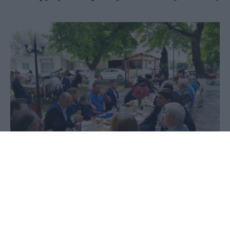
05 Ιουνίου 2020 - 15:05
PellaNews Team
Κάθε χρόνο στης 5 Ιουνίου η Δωροθέα Αλμωπίας
έχει το καθιερωμένο της πανηγύρι, καθώς
γιορτάζει ο Άγιος Δωροθεος. Μάλιστα είναι η