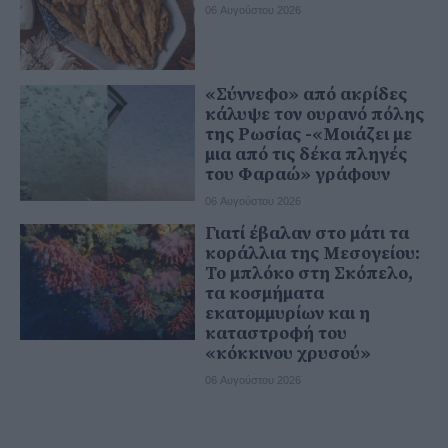
06 Αυγούστου 2026
«Σύννεφο» από ακρίδες
κάλυψε τον ουρανό πόλης
της Ρωσίας -«Μοιάζει με
μια από τις δέκα πληγές
του Φαραώ» γράφουν
06 Αυγούστου 2026
Γιατί έβαλαν στο μάτι τα
κοράλλια της Μεσογείου:
Το μπλόκο στη Σκόπελο,
τα κοσμήματα
εκατομμυρίων και η
καταστροφή του
«κόκκινου χρυσού»
06 Αυγούστου 2026