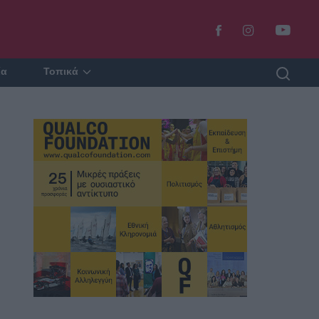
ία
Τοπικά