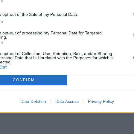
In
με τους κωδικούς πρόσβασης του TAXISnet ή με τους κω
o opt-out of the Sale of my Personal Data.
In
 μπορούν να επισκεφτούν την ιστοσελίδα του ΟΑΕΔ.
to opt-out of processing my Personal Data for Targeted
ing.
In
o opt-out of Collection, Use, Retention, Sale, and/or Sharing
ersonal Data that Is Unrelated with the Purposes for which it
lected.
Out
CONFIRM
Data Deletion
Data Access
Privacy Policy