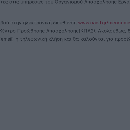
ίτες στις υπηρεσίες του Οργανισμού Απασχόλησης Εργα
εβού στην ηλεκτρονική διεύθυνση
www.oaed.gr/menoumes
ο Κέντρο Προώθησης Απασχόλησης(ΚΠΑ2). Ακολούθως, 
mail) ή τηλεφωνική κλήση και θα καλούνται για προσέ