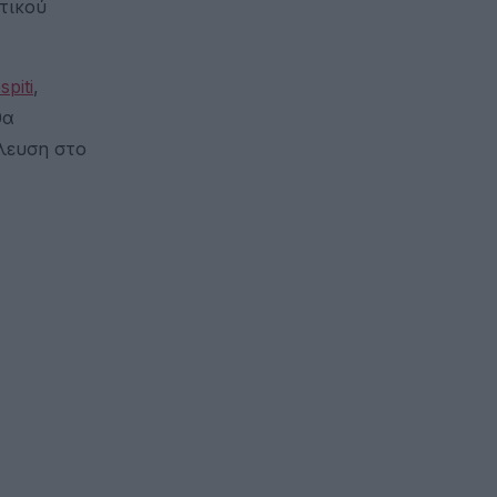
τικού
piti
,
θα
λευση στο