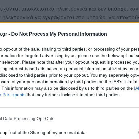
ρέχονται αποκλειστικά ηλεκτρονικά και δεν υπάρχει κα
 ηλεκτρονικά να εγγράφονται στο μητρώο, να αποκτού
τηση για το επίδομα ανεργίας και να δηλώνουν την πα
.gr -
Do Not Process My Personal Information
 παρέχονται αποκλειστικά ηλεκτρονικά.
εντεύξεις ανέργων με εργασιακούς συμβούλους θα συν
to opt-out of the sale, sharing to third parties, or processing of your per
formation for targeted advertising by us, please use the below opt-out s
λεδιάσκεψης και όχι με αυτοπρόσωπη παρουσία, μέχρι 
r selection. Please note that after your opt-out request is processed y
eing interest-based ads based on personal information utilized by us or
βού για συναλλαγές που αφορούν σε ειδικές περιπτώσε
disclosed to third parties prior to your opt-out. You may separately opt-
σεων και πράξεων, που τους αφορούν, θα εξυπηρετούντ
losure of your personal information by third parties on the IAB’s list of
ηγιών για την ελάχιστη απόσταση 1,5 μέτρου μεταξύ τ
. This information may also be disclosed by us to third parties on the
IA
Participants
that may further disclose it to other third parties.
οιούν τις ηλεκτρονικές υπηρεσίες του ΟΑΕΔ, για την α
l Data Processing Opt Outs
ΕΔ γίνεται αποκλειστικά ηλεκτρονικά, μέσω της Ενιαία
o opt-out of the Sharing of my personal data.