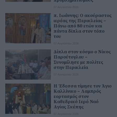
προβληματισμούς
07 Αυγούστου 2026
π. Ιωάννης: Ο ακούραστος
ιερέας της Περικλείας –
Πάνω από 80 ετών και
πάντα δίπλα στον τόπο
του
07 Αυγούστου 2026
Δίπλα στον κόσμο ο Νίκος
Παρούτογλου –
Συνομίλησε με πολίτες
στην Περικλεία
07 Αυγούστου 2026
Η Έδεσσα τίμησε τον Άγιο
Καλλίνικο – Λαμπρός
εορτασμός στον
Καθεδρικό Ιερό Ναό
Αγίας Σκέπης
07 Αυγούστου 2026