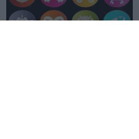
20 Αυγούστου 2024 - 08:52
PellaNews Team
Διαβάστε αναλυτικά τι προβλέπουν τα ζώδια για
σας σήμερα.
ΚΡΙΟΣ: Στα επαγγελματικά σας ζητήματα
γνωρίζετε πολύ καλά τους κανόνες του
παιχνιδιού. Ποιος ο λόγος να εναντιώνεστε
λοιπόν; Αποφύγετε προστριβές και εντάσεις με
τους ανωτέρους σας.
ΤΑΥΡΟΣ: Κάποιες συνεργασίες, με λύπη σας, ή και
με χαρά σας, θα τελειώσουν οριστικά, ανοίγοντάς