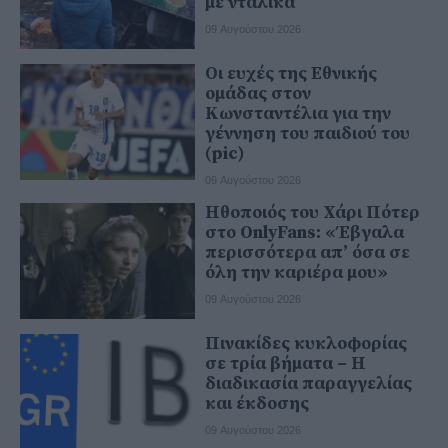
με νταλίκα
09 Αυγούστου 2026
Οι ευχές της Εθνικής
ομάδας στον
Κωνσταντέλια για την
γέννηση του παιδιού του
(pic)
09 Αυγούστου 2026
Ηθοποιός του Χάρι Πότερ
στο OnlyFans: «Έβγαλα
περισσότερα απ’ όσα σε
όλη την καριέρα μου»
09 Αυγούστου 2026
Πινακίδες κυκλοφορίας
σε τρία βήματα – Η
διαδικασία παραγγελίας
και έκδοσης
09 Αυγούστου 2026