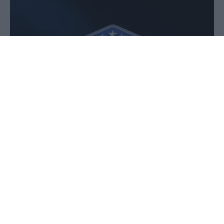
27 Ιουνίου 2024 - 17:29
Παύλος-Νεκτάριος Παπαδόπουλος
Τα χειρότερα νούμερα τηλεθέασης στην ιστορία
Survivor
των τελικών του έκανε το
που
ολοκληρώθηκε χτες με νικητή τον 27χρονο
Ντάνιελ Νούρκα.
ηθοποιό
Χαρακτηριστικό
είναι ότι δεν κατάφερε να πάρει καν την πρωτιά
στη βραδιά που προβλήθηκε αφού ήταν στη