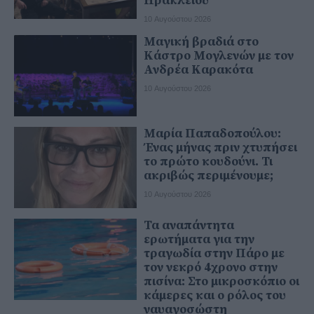
Ηρακλείου
10 Αυγούστου 2026
Μαγική βραδιά στο
Κάστρο Μογλενών με τον
Ανδρέα Καρακότα
10 Αυγούστου 2026
Μαρία Παπαδοπούλου:
Ένας μήνας πριν χτυπήσει
το πρώτο κουδούνι. Τι
ακριβώς περιμένουμε;
10 Αυγούστου 2026
Τα αναπάντητα
ερωτήματα για την
τραγωδία στην Πάρο με
τον νεκρό 4χρονο στην
πισίνα: Στο μικροσκόπιο οι
κάμερες και ο ρόλος του
ναυαγοσώστη