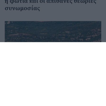
η φωτιά και οι απίθανες θεωρίες
συνωμοσίας
28 Μαρτίου 2026 - 08:36
Στέφανος Μίντζας
Η πυρκαγιά που ξέσπασε στις 12 Μαρτίου στις
εγκαταστάσεις των πλυντηρίων του