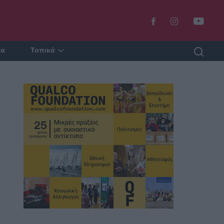
ία
Τοπικά