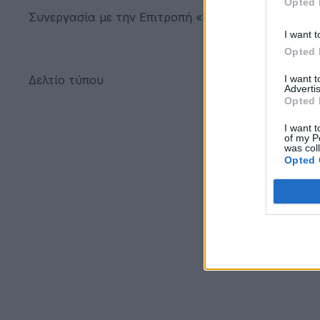
Opted 
Συνεργασία με την Επιτροπή «Ελλάδα 2021».
I want t
Opted 
I want 
Δελτίο τύπου
Advertis
Opted 
I want t
of my P
was col
Opted 