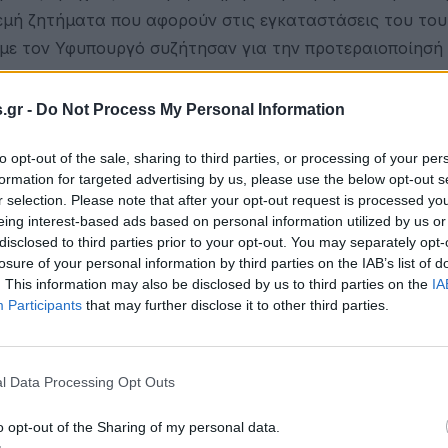
ρεμή ζητήματα που αφορούν στις εγκαταστάσεις του του
με τον Υφυπουργό συζήτησαν για την προτεραιοποίησή 
.gr -
Do Not Process My Personal Information
to opt-out of the sale, sharing to third parties, or processing of your per
υνεπακόλουθη εξοικονόμηση στο κόστος λειτουργίας το
formation for targeted advertising by us, please use the below opt-out s
r selection. Please note that after your opt-out request is processed y
eing interest-based ads based on personal information utilized by us or
disclosed to third parties prior to your opt-out. You may separately opt-
losure of your personal information by third parties on the IAB’s list of
συγχρονισμό των εγκαταστάσεων.
. This information may also be disclosed by us to third parties on the
IA
Participants
that may further disclose it to other third parties.
 από τους πολίτες των όμορων δήμων και τους επισκέπ
ουν και επιπλέον πηγή εσόδων.
l Data Processing Opt Outs
τα Σωματεία που χρησιμοποιούν τις εγκαταστάσεις.
o opt-out of the Sharing of my personal data.