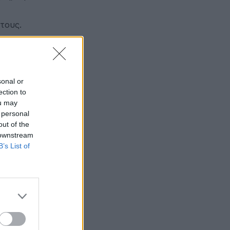
τους.
sonal or
υς.
ection to
ou may
 personal
out of the
 downstream
B’s List of
τες