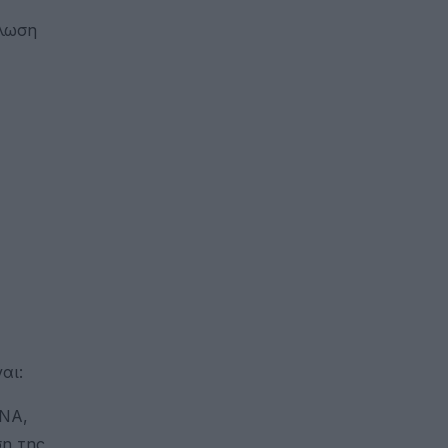
άλωση
αι:
DNA,
ση της