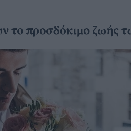
υν το προσδόκιμο ζωής 