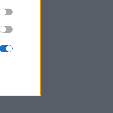
αι τα
ετα-
ται ή
υ καρκίνου
ποιητικές