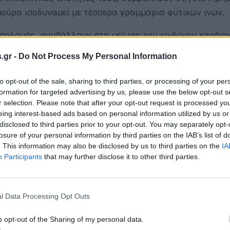
μούρα ισοδυναμεί με τέσσερα γραμμάρια φυτικών ινών.
ο σολομός, συμβάλλουν στη μείωση του κινδύνου καρδια
και τα ψάρια γενικά, είναι πλούσια και σε άπαχη πρωτ
.gr -
Do Not Process My Personal Information
ας. Η κατανάλωση ψαριών δύο φορές την εβδομάδα καλύπ
ι σίδηρο, μειώνοντας ταυτόχρονα την πρόσληψη πρωτεϊ
to opt-out of the sale, sharing to third parties, or processing of your per
 και τα επεξεργασμένα παράγωγα κρέατος.
formation for targeted advertising by us, please use the below opt-out s
r selection. Please note that after your opt-out request is processed y
eing interest-based ads based on personal information utilized by us or
 ωφέλιμα για την υγεία. Σε σύγκριση με τα άλλα φυλλ
disclosed to third parties prior to your opt-out. You may separately opt-
ς που το καθιστά πιο ελκυστικό για όσους αποφεύγουν τ
losure of your personal information by third parties on the IAB’s list of
πως βήτα-καροτένιο, λουτεΐνη και ζεαξανθίνη. Εργαστηρ
. This information may also be disclosed by us to third parties on the
IA
Participants
that may further disclose it to other third parties.
ρεί να σταματήσουν την ανάπτυξη καρκίνου. Η λουτεΐνη 
σης από το μπλε φως που εκπέμπει το κινητό, το table
ειξε ότι μία μερίδα σπανάκι καθημερινά επιβραδύνει τη
l Data Processing Opt Outs
ικανότητες ανάλογες με όσους ήταν 11 χρόνια νεότεροι
o opt-out of the Sharing of my personal data.
οφή των ανδρών αυξάνει τις σεξουαλικές επιδόσεις το