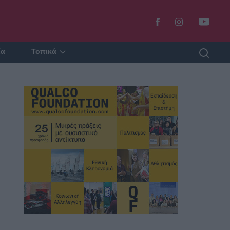
ία
Τοπικά