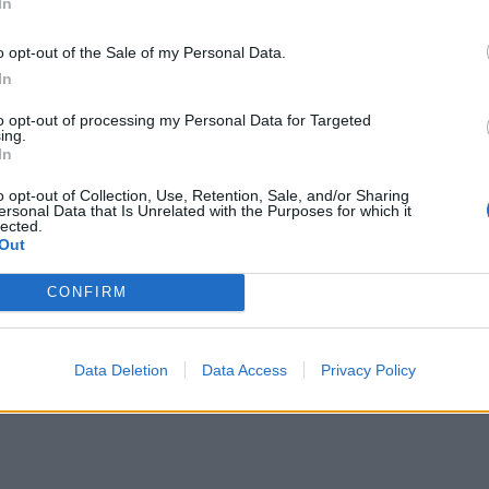
In
ρωγαν ξηρούς καρπούς είχαν περισσότερη όρεξη για σεξ,
ματος. Η αιτία πιστεύεται ότι είναι τα καλά λιπαρά κ
o opt-out of the Sale of my Personal Data.
In
to opt-out of processing my Personal Data for Targeted
ρη πιο κοινή μορφή καρκίνου στους άνδρες. Πρόσφατη μ
ing.
In
 το ενταμάμε (άγουρα φασόλια σόγιας, τα οποία βράζον
 θαλασσινό αλάτι), συμβάλλουν στη μείωση του κινδύνο
o opt-out of Collection, Use, Retention, Sale, and/or Sharing
ersonal Data that Is Unrelated with the Purposes for which it
αμμάρια πρωτεϊνών, 5 γραμμάρια φυτικών ινών και ικανο
lected.
Out
 καλίου.
CONFIRM
Data Deletion
Data Access
Privacy Policy