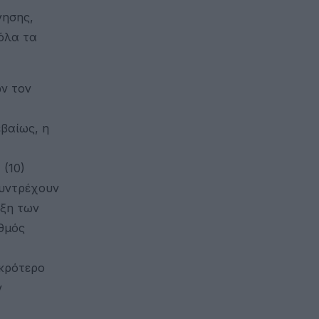
γησης,
 όλα τα
ών τον
βαίως, η
 (10)
συντρέχουν
ρξη των
θμός
ικρότερο
ν