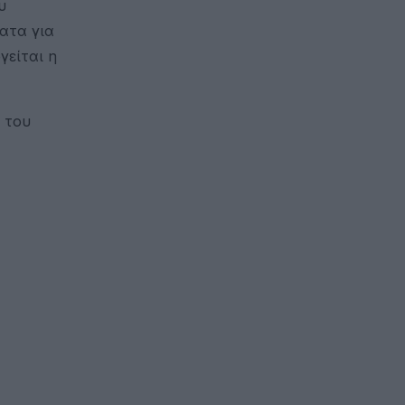
υ
ατα για
γείται η
 του