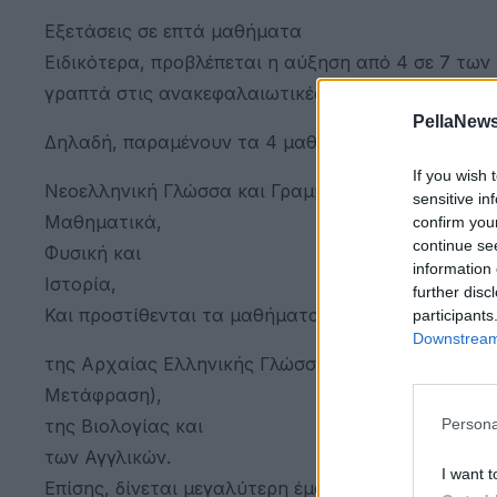
Εξετάσεις σε επτά μαθήματα
Ειδικότερα, προβλέπεται η αύξηση από 4 σε 7 τω
γραπτά στις ανακεφαλαιωτικές προαγωγικές και α
PellaNews
Δηλαδή, παραμένουν τα 4 μαθήματα που ήδη εξετά
If you wish 
Νεοελληνική Γλώσσα και Γραμματεία (Γλωσσική Δι
sensitive in
Μαθηματικά,
confirm you
continue se
Φυσική και
information 
Ιστορία,
further disc
Και προστίθενται τα μαθήματα:
participants
Downstream 
της Αρχαίας Ελληνικής Γλώσσας και Γραμματείας
Μετάφραση),
της Βιολογίας και
Persona
των Αγγλικών.
I want t
Επίσης, δίνεται μεγαλύτερη έμφαση στο μάθημα τ