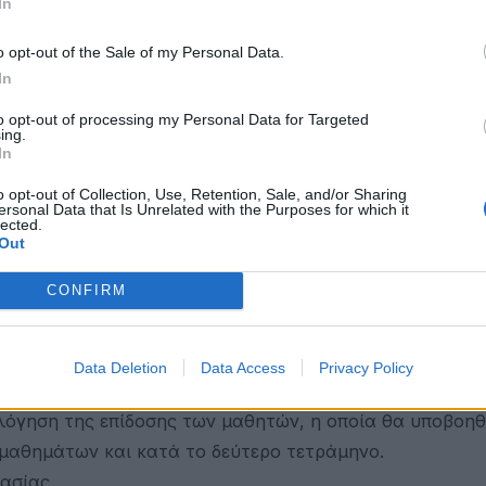
In
o opt-out of the Sale of my Personal Data.
νισμα β' τετραμήνου
In
ιαίας εξέτασης μαθημάτων. Συγκεκριμένα, προβλέπεται
to opt-out of processing my Personal Data for Targeted
ποιείται, κατά κανόνα, γραπτή ωριαία εξέταση και στ
ing.
In
o opt-out of Collection, Use, Retention, Sale, and/or Sharing
ς, Κοινωνικής και Πολιτικής Αγωγής, Δεύτερης Ξένης 
ersonal Data that Is Unrelated with the Purposes for which it
lected.
 μπορεί, εναλλακτικά, να ανατίθεται σε κάθε μαθητή η
Out
,
CONFIRM
ίθεται σε κάθε μαθητή η εκπόνηση συνθετικής δημιουρ
εξέταση και
και της Φυσικής Αγωγής, στα οποία δεν διεξάγεται κα
Data Deletion
Data Access
Privacy Policy
νων μαθημάτων σε Ομάδες κατά τα ανωτέρω, οι σχετικέ
λόγηση της επίδοσης των μαθητών, η οποία θα υποβοηθ
μαθημάτων και κατά το δεύτερο τετράμηνο.
γασίας