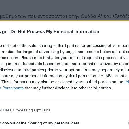
ν μαθημάτων που εντάσσονται στην Ομάδα Α′ και εξετάζ
πολυτήριες εξετάσεις κάθε τάξης.
.gr -
Do Not Process My Personal Information
ζονται γραπτά και είναι:
to opt-out of the sale, sharing to third parties, or processing of your per
δασκαλία και Νεοελληνική Λογοτεχνία),
formation for targeted advertising by us, please use the below opt-out s
r selection. Please note that after your opt-out request is processed y
eing interest-based ads based on personal information utilized by us or
disclosed to third parties prior to your opt-out. You may separately opt-
losure of your personal information by third parties on the IAB’s list of
. This information may also be disclosed by us to third parties on the
IA
Participants
that may further disclose it to other third parties.
 (Αρχαία Ελληνική Γλώσσα, Αρχαία Ελληνικά Κείμενα α
l Data Processing Opt Outs
o opt-out of the Sharing of my personal data.
ης Πληροφορικής, το οποίο κατατάσσεται πλέον από τη