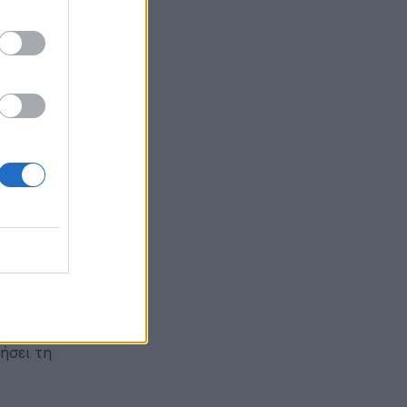
 ότι στα
ο δεύτερο
Γλώσσας,
 εκπόνηση
γικής
μία γραπτή
ς
ήσει τη