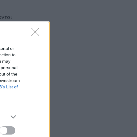
ονται
sonal or
ection to
ou may
 personal
out of the
 downstream
B’s List of
πό
ν Ομάδα Γ′