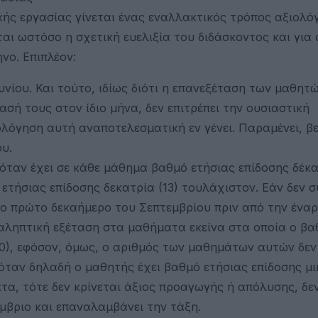
κής εργασίας γίνεται ένας εναλλακτικός τρόπος αξιολό
ι ωστόσο η σχετική ευελιξία του διδάσκοντος και για
νο. Επιπλέον:
υνίου. Και τούτο, ιδίως διότι η επανεξέταση των μαθητ
ασή τους στον ίδιο μήνα, δεν επιτρέπει την ουσιαστική
λόγηση αυτή αναποτελεσματική εν γένει. Παραμένει, βε
υ.
ταν έχει σε κάθε μάθημα βαθμό ετήσιας επίδοσης δέκα
 ετήσιας επίδοσης δεκατρία (13) τουλάχιστον. Εάν δεν 
το πρώτο δεκαήμερο του Σεπτεμβρίου πριν από την ένα
αληπτική εξέταση στα μαθήματα εκείνα στα οποία ο βα
(10), εφόσον, όμως, ο αριθμός των μαθημάτων αυτών δεν
 όταν δηλαδή ο μαθητής έχει βαθμό ετήσιας επίδοσης μ
τα, τότε δεν κρίνεται άξιος προαγωγής ή απόλυσης, δε
μβριο και επαναλαμβάνει την τάξη.