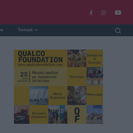
ία
Τοπικά