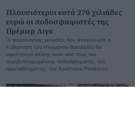
Πλουσιότεροι κατά 270 χιλιάδες
ευρώ οι ποδοσφαιριστές της
Πρέμιερ Λιγκ
Οι φορολογικές μειώσεις που ανακοίνωσε η
κυβέρνηση του Ηνωμένου Βασιλείου θα
ωφελήσουν επίσης έναν από τους πιο
ακριβοπληρωμένους ποδοσφαιριστές του
πρωταθλήματος: τον Κριστιάνο Ρονάλντο.