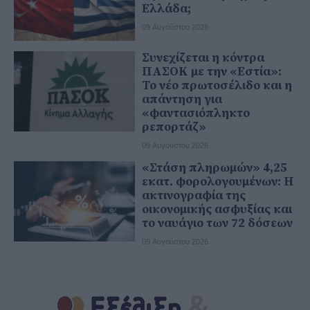
Ελλάδα;
09 Αυγούστου 2026
Συνεχίζεται η κόντρα
ΠΑΣΟΚ με την «Εστία»:
Το νέο πρωτοσέλιδο και η
απάντηση για
«φαντασιόπληκτο
ρεπορτάζ»
09 Αυγούστου 2026
«Στάση πληρωμών» 4,25
εκατ. φορολογουμένων: Η
ακτινογραφία της
οικονομικής ασφυξίας και
το ναυάγιο των 72 δόσεων
09 Αυγούστου 2026