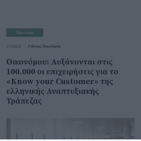
Οικονομία
#TAGS
Γιάννης Οικονόμου
Οικονόμου: Αυξάνονται στις
100.000 οι επιχειρήσεις για το
«Know your Customer» της
ελληνικής Αναπτυξιακής
Τράπεζας