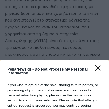
έτους, να αποκτήσουν ιδιόκτητη κατοικία, με
μηνιαία δόση σημαντικά χαμηλότερη από εκείνη
που αντιστοιχεί στα στεγαστικά δάνεια της
αγοράς, καθώς το 75% του κεφαλαίου που
χορηγείται από τη Δημόσια Υπηρεσία
Απασχόλησης (ΔΥΠΑ) είναι άτοκο, ενώ για τους
τρίτεκνους και πολύτεκνους (και όσους
αποκτήσουν αυτή την ιδιότητα κατά τη διάρκεια
αποπληρωμής) το δάνειο χορηγείται στο σύνολό
του άτοκα.
PellaNews.gr -
Do Not Process My Personal
Information
newsbeast.gr
If you wish to opt-out of the sale, sharing to third parties, or
processing of your personal or sensitive information for
targeted advertising by us, please use the below opt-out
section to confirm your selection. Please note that after your
opt-out request is processed you may continue seeing