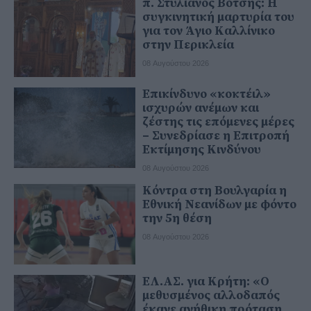
π. Στυλιανός Βότσης: Η
συγκινητική μαρτυρία του
για τον Άγιο Καλλίνικο
στην Περικλεία
08 Αυγούστου 2026
Επικίνδυνο «κοκτέιλ»
ισχυρών ανέμων και
ζέστης τις επόμενες μέρες
– Συνεδρίασε η Επιτροπή
Εκτίμησης Κινδύνου
08 Αυγούστου 2026
Κόντρα στη Βουλγαρία η
Εθνική Νεανίδων με φόντο
την 5η θέση
08 Αυγούστου 2026
ΕΛ.ΑΣ. για Κρήτη: «Ο
μεθυσμένος αλλοδαπός
έκανε ανήθικη πρόταση