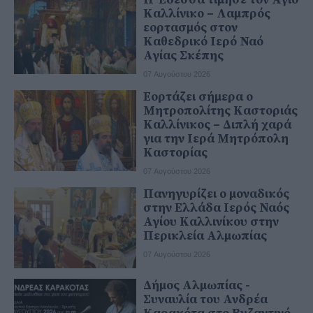
Καλλίνικο – Λαμπρός
εορτασμός στον
Καθεδρικό Ιερό Ναό
Αγίας Σκέπης
07 Αυγούστου 2026
Εορτάζει σήμερα ο
Μητροπολίτης Καστοριάς
Καλλίνικος – Διπλή χαρά
για την Ιερά Μητρόπολη
Καστορίας
07 Αυγούστου 2026
Πανηγυρίζει ο μοναδικός
στην Ελλάδα Ιερός Ναός
Αγίου Καλλινίκου στην
Περικλεία Αλμωπίας
07 Αυγούστου 2026
Δήμος Αλμωπίας -
Συναυλία του Ανδρέα