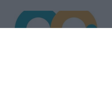
24 Ιανουαρίου 2023 - 11:57
PellaNews Team
Με θετικό πρόσημο η νεοφυής επιχειρηματικότητα
και η προσέλκυση Άμεσων Ξένων Επενδύσεων
(ΑΞΕ) στην Κεντρική Μακεδονία - Ενημέρωση από
το One Stop Liaison Office και την Αυτοτελή