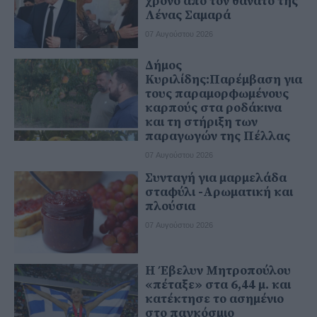
χρόνο από τον θάνατο της
Λένας Σαμαρά
07 Αυγούστου 2026
Δήμος
Κυριλίδης:Παρέμβαση για
τους παραμορφωμένους
καρπούς στα ροδάκινα
και τη στήριξη των
παραγωγών της Πέλλας
07 Αυγούστου 2026
Συνταγή για μαρμελάδα
σταφύλι -Αρωματική και
πλούσια
07 Αυγούστου 2026
Η Έβελυν Μητροπούλου
«πέταξε» στα 6,44 μ. και
κατέκτησε το ασημένιο
στο παγκόσμιο