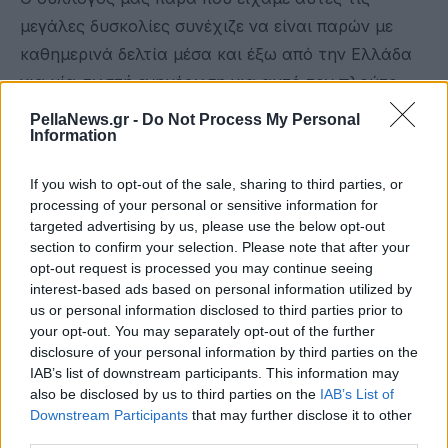
μεγάλες δυσκολίες συνέχιζε να είναι παρών με
καθημερινά δελτία μέσα και έξω από την Ελλάδα
για μία σωστή ενημέρωση για αυτό τον πλούτο
της χώρας μας.
PellaNews.gr -
Do Not Process My Personal
Information
Συνεργάζεται με τον Ευρωπαϊκό Σύνδεσμο
ιαματικών πηγών με έδρα τις Βρυξέλες αλλά δεν
If you wish to opt-out of the sale, sharing to third parties, or
processing of your personal or sensitive information for
μπορούμε να συμμετέχουμε σαν σύλλογός για
targeted advertising by us, please use the below opt-out
λόγους οικονομίας σε διάφορα συνέδρια όπως
section to confirm your selection. Please note that after your
αυτό που έγινε πρόσφατα στην Σλοβακία
opt-out request is processed you may continue seeing
interest-based ads based on personal information utilized by
Προσπαθούμε να βρούμε χώρους για συνεδρίαση
us or personal information disclosed to third parties prior to
your opt-out. You may separately opt-out of the further
και τα καταφέραμε συνεδριάσαμε τέσσερις φορές
disclosure of your personal information by third parties on the
στη Θέρμη Θεσσαλονίκης τρεις φορές στο Καφέ
IAB’s list of downstream participants. This information may
του Βασιλικού θεάτρου- τρεις φορές
also be disclosed by us to third parties on the
IAB’s List of
Downstream Participants
that may further disclose it to other
συνεδριάσαμε στα λουτρά της Θέρμης στο χώρο
third parties.