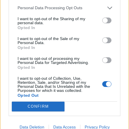
των 500 στρεμμάτων προκειμένου να προβάλουμε
Personal Data Processing Opt Outs
την ανάπτυξη του κάτι που δεν έγινε.
I want to opt-out of the Sharing of my
Συνεδριάσαμε δύο φορές σε αίθουσα του ΟΣΕ σε
personal data.
Opted In
Vip αίθουσα και τελευταία μας Συνεδρίαση για
λόγους ιστορικούς ήτανε στα γραφεία του
I want to opt-out of the Sale of my
Personal Data.
συλλόγου στην Ιβήριδος 9 και αυτό το
Opted In
αποφεύγαμε στα γραφεία του συλλόγου μας διότι
I want to opt-out of processing my
ο χώρος είναι μικρός
Personal Data for Targeted Advertising.
Opted In
Αυτά είναι τα μερικά θέματα που έχουν γίνει το
I want to opt-out of Collection, Use,
2022 και Ελπίδα μας είναι ότι το 2023 αν (ζούμε
Retention, Sale, and/or Sharing of my
Personal Data that Is Unrelated with the
βέβαια) να είναι καλύτερο από αυτό του 2022
Purposes for which it was collected.
Opted Out
Αυτά τα λίγα να ευχαριστήσω τα μέλη του
CONFIRM
διοικητικού συμβουλίου που όταν παρών στις
συνεδριάσεις και με έξοδα δικά μας γιατί ποτέ δεν
πήραμε καμιά δεκάρα από κανέναν φορέα και
Data Deletion
Data Access
Privacy Policy