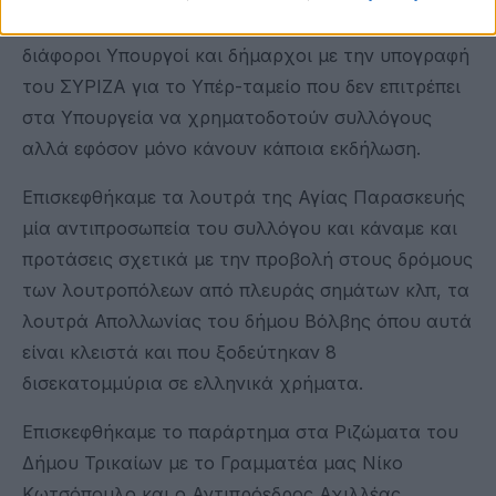
αυτό οφείλεται, βέβαια όπως μας ενημερώνουν
διάφοροι Υπουργοί και δήμαρχοι με την υπογραφή
του ΣΥΡΙΖΑ για το Υπέρ-ταμείο που δεν επιτρέπει
στα Υπουργεία να χρηματοδοτούν συλλόγους
αλλά εφόσον μόνο κάνουν κάποια εκδήλωση.
Επισκεφθήκαμε τα λουτρά της Αγίας Παρασκευής
μία αντιπροσωπεία του συλλόγου και κάναμε και
προτάσεις σχετικά με την προβολή στους δρόμους
των λουτροπόλεων από πλευράς σημάτων κλπ, τα
λουτρά Απολλωνίας του δήμου Βόλβης όπου αυτά
είναι κλειστά και που ξοδεύτηκαν 8
δισεκατομμύρια σε ελληνικά χρήματα.
Επισκεφθήκαμε το παράρτημα στα Ριζώματα του
Δήμου Τρικαίων με το Γραμματέα μας Νίκο
Κωτσόπουλο και ο Αντιπρόεδρος Αχιλλέας