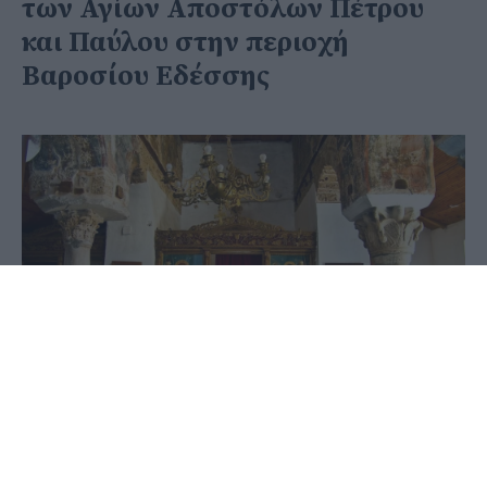
των Αγίων Αποστόλων Πέτρου
και Παύλου στην περιοχή
Βαροσίου Εδέσσης
27 Ιουνίου 2020 - 19:52
PellaNews Team