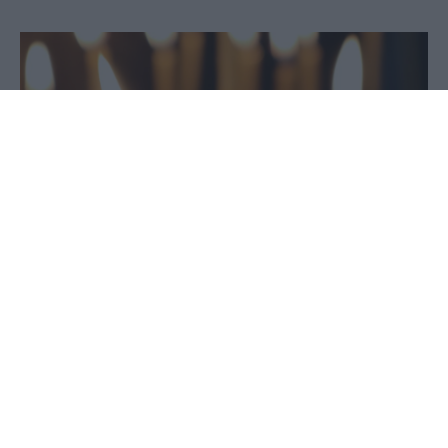
08 Ιουλίου 2026 - 08:16
PellaNews Team
Την Παρασκευή 10 Ιουλίου και ώρα 8.00 μ.μ. στον
ιερό ενοριακό ναό Γεννήσεως του Σωτήρος Κρύας
Βρύσης θα τελεσθεί ιερά Αγρυπνία, για την εορτή
της Αγίας Μεγαλομάρτυρος Ευφημίας και της