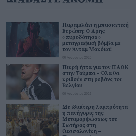
Παραμιλάει η μπασκετική
Ευρώπη: Ο Άρης
«πυροδότησε»
μεταγραφική βόμβα με
τον Άνταμ Μοκόκα!
06 Αυγούστου 2026
Πικρή ήττα για τον ΠΑΟΚ
στην Τούμπα – Όλα θα
κριθούν στη ρεβάνς του
Βελγίου
06 Αυγούστου 2026
Με ιδιαίτερη λαμπρότητα
η πανήγυρις της
Μεταμορφώσεως του
Σωτήρος στη
Θεσσαλονίκη –