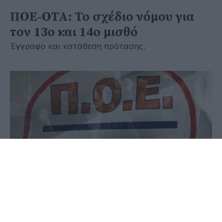
ΠΟΕ-ΟΤΑ: Το σχέδιο νόμου για
τον 13ο και 14ο μισθό
Έγγραφο και κατάθεση πρότασης.
15 Οκτωβρίου 2024 - 20:20
Παύλος-Νεκτάριος Παπαδόπουλος