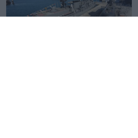
04 Αυγούστου 2023 - 15:44
PellaNews Team
Γράφει ο Άγγελος Αγγελίδης
Ο σχεδιασμός και η κατασκευή νέων υποβρυχίων
για το Πολεμικό Ναυτικό συμπεριλαμβάνεται στο
σύμφωνο συνεργασίας που φέρονται να
υπέγραψαν ο γερμανικός κολοσσός ThyssenΚrupp
Marine Systems με τη διαχειρίστρια εταιρία των