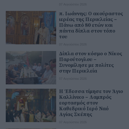
07 Αυγούστου 2026
π. Ιωάννης: Ο ακούραστος
ιερέας της Περικλείας –
Πάνω από 80 ετών και
πάντα δίπλα στον τόπο
του
07 Αυγούστου 2026
Δίπλα στον κόσμο ο Νίκος
Παρούτογλου –
Συνομίλησε με πολίτες
στην Περικλεία
07 Αυγούστου 2026
Η Έδεσσα τίμησε τον Άγιο
Καλλίνικο – Λαμπρός
εορτασμός στον
Καθεδρικό Ιερό Ναό
Αγίας Σκέπης
07 Αυγούστου 2026