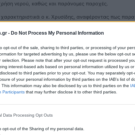
 χρήση νερού, καθώς και παράνομες παροχές.
 χαρακτηριστικά ο κ. Χρυσίδης, αναφέροντας πως παρ
ζονται αυλές, κήποι, ακόμα και χωράφια — με το νερό 
.gr -
Do Not Process My Personal Information
ης που προορίζεται αποκλειστικά για οικιακή χρήση.
Α, προκύπτει από τη σημαντική απόκλιση μεταξύ των κ
to opt-out of the sale, sharing to third parties, or processing of your per
formation for targeted advertising by us, please use the below opt-out s
που καταγράφονται από τα υδρόμετρα των καταναλωτών.
r selection. Please note that after your opt-out request is processed y
eing interest-based ads based on personal information utilized by us or
ξεκινήσει την εγκατάσταση ψηφιακών υδρομέτρων, που 
disclosed to third parties prior to your opt-out. You may separately opt-
άλωσης και τον εντοπισμό παράνομων παροχών, με στ
losure of your personal information by third parties on the IAB’s list of
. This information may also be disclosed by us to third parties on the
IA
Participants
that may further disclose it to other third parties.
ίξουν υπευθυνότητα. Η ΔΕΥΑΑ προτείνει το πότισμα των
 δίκτυο είναι μικρότερη, ενώ υπενθυμίζεται πως απαγο
δρευσης των οικισμών.
l Data Processing Opt Outs
εκινήσει τους ελέγχους και προειδοποιεί πως το επόμεν
o opt-out of the Sharing of my personal data.