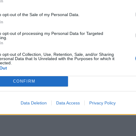
In
 και επιβολή προστίμων, όπως ορίζει ο νόμος.
o opt-out of the Sale of my Personal Data.
αλλά πρωτίστως είναι υποχρέωση της ΔΕΥΑΑ να διασφαλ
In
όεδρος.
to opt-out of processing my Personal Data for Targeted
ing.
In
o opt-out of Collection, Use, Retention, Sale, and/or Sharing
ersonal Data that Is Unrelated with the Purposes for which it
lected.
Out
CONFIRM
Data Deletion
Data Access
Privacy Policy