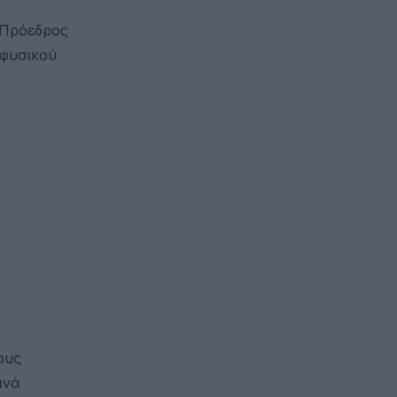
 Πρόεδρος
 φυσικού
ους
ινά