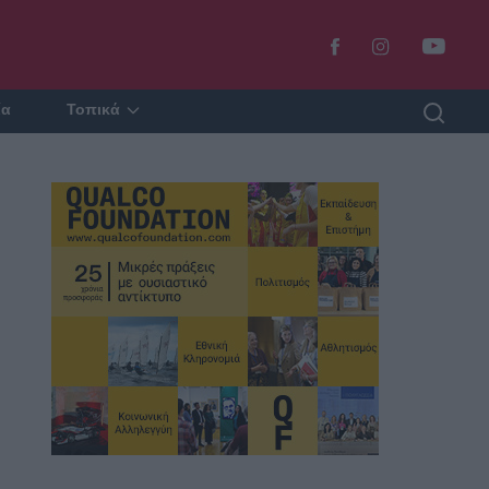
ία
Τοπικά