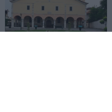
24 Ιουνίου 2020 - 16:15
PellaNews Team
Σήμερα, στις 18.30, μαζί με τον
Εσπερινό θα ψαλεί για πρώτη φορά ο
Παρακλητικός Κανών εις τον εν αγίοις
πατέρα ημών Καλλίνικον
Μητροπολίτην Εδέσσης, Πέλλης και
Αλμωπίας στον ιστορικό ιερό ναό
Κοιμήσεως της Θεοτόκου Γιαννιτσών