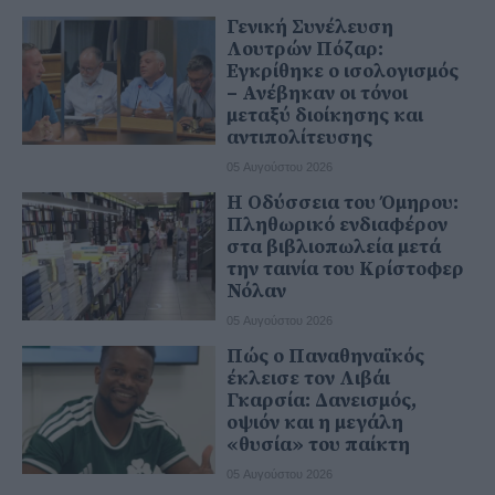
Γενική Συνέλευση
Λουτρών Πόζαρ:
Εγκρίθηκε ο ισολογισμός
– Ανέβηκαν οι τόνοι
μεταξύ διοίκησης και
αντιπολίτευσης
05 Αυγούστου 2026
Η Οδύσσεια του Όμηρου:
Πληθωρικό ενδιαφέρον
στα βιβλιοπωλεία μετά
την ταινία του Κρίστοφερ
Νόλαν
05 Αυγούστου 2026
Πώς ο Παναθηναϊκός
έκλεισε τον Λιβάι
Γκαρσία: Δανεισμός,
οψιόν και η μεγάλη
«θυσία» του παίκτη
05 Αυγούστου 2026