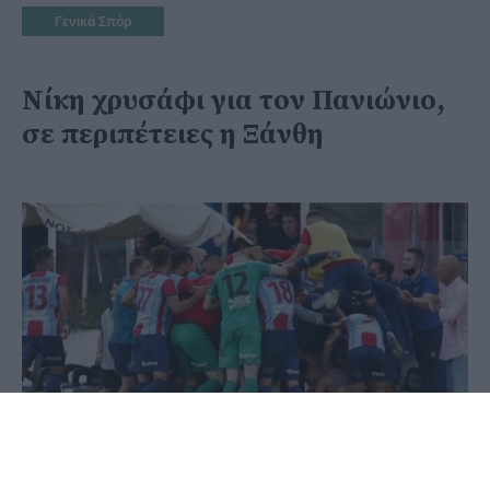
Γενικά Σπόρ
Νίκη χρυσάφι για τον Πανιώνιο,
σε περιπέτειες η Ξάνθη
27 Ιουνίου 2020 - 21:41
PellaNews Team