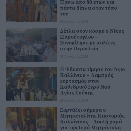
Πάνω από 80 ετών και
πάντα δίπλα στον τόπο
του
07 Αυγούστου 2026
Δίπλα στον κόσμο ο Νίκος
Παρούτογλου –
Συνομίλησε με πολίτες
στην Περικλεία
07 Αυγούστου 2026
Η Έδεσσα τίμησε τον Άγιο
Καλλίνικο – Λαμπρός
εορτασμός στον
Καθεδρικό Ιερό Ναό
Αγίας Σκέπης
07 Αυγούστου 2026
Εορτάζει σήμερα ο
Μητροπολίτης Καστοριάς
Καλλίνικος – Διπλή χαρά
για την Ιερά Μητρόπολη