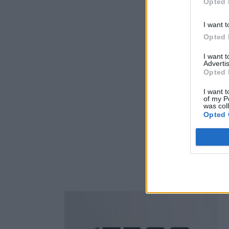
Opted 
I want t
Opted 
I want 
Advertis
Opted 
I want t
of my P
was col
Opted 