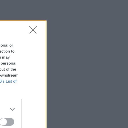
sonal or
ection to
ou may
 personal
out of the
 downstream
B’s List of