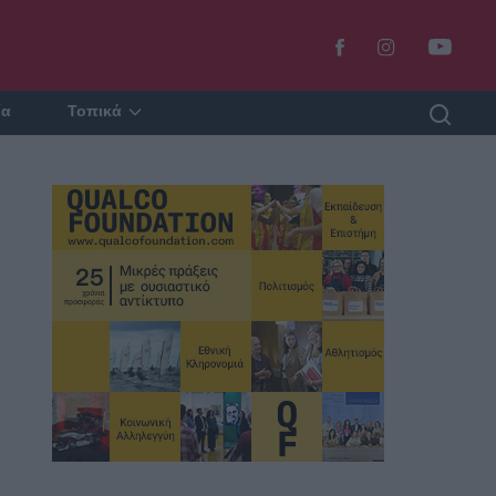
ία
Τοπικά