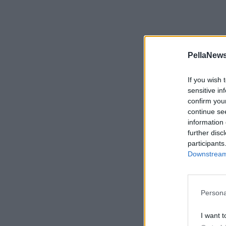
PellaNews
If you wish 
sensitive in
confirm you
continue se
information 
further disc
participants
Downstream 
Persona
I want t