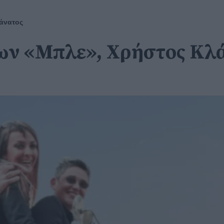
άνατος
των «Μπλε», Χρήστος Κλ