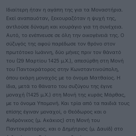
Ιδιαίτερη ήταν η αγάπη της για τα Μοναστήρια.
Εκεί αναπαυόταν, ξεκουραζόταν η ψυχή της,
αντλούσε δύναμη και κουράγιο για τη συνέχεια.
Αυτό, το ενέπνευσε σε όλη την οικογένειά της. Ο
σύζυγός της αφού παρέδωσε τον θρόνο στον
πρωτότοκο Ιωάννη, δύο μήνες πριν τον θάνατό
του (29 Μαρτίου 1425 μ.Χ.), απεσύρθη στη Μονή
του Παντοκράτορος στην Κωνσταντινούπολη,
όπου εκάρη μοναχός με το όνομα Ματθαίος. Η
ίδια, μετά το θάνατο του συζύγου της έγινε
μοναχή (1425 μ.Χ.) στη Μονή της κυράς Μάρθας,
με το όνομα Υπομονή. Και τρία από τα παιδιά τους
επίσης έγιναν μοναχοί, ο Θεόδωρος και ο
Ανδρόνικος (μ. Ακάκιος) στη Μονή του
Παντοκράτορος, και ο Δημήτριος (μ. Δαυίδ) στο