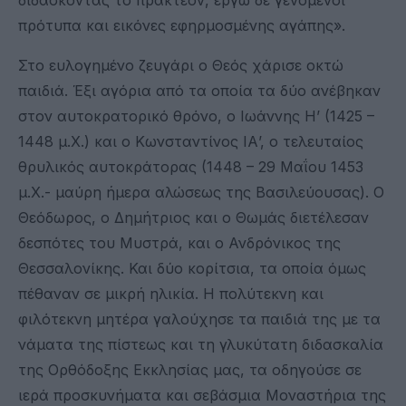
πρότυπα και εικόνες εφηρμοσμένης αγάπης».
Στο ευλογημένο ζευγάρι ο Θεός χάρισε οκτώ
παιδιά. Έξι αγόρια από τα οποία τα δύο ανέβηκαν
στον αυτοκρατορικό θρόνο, ο Ιωάννης Η’ (1425 –
1448 μ.Χ.) και ο Κωνσταντίνος ΙΑ’, ο τελευταίος
θρυλικός αυτοκράτορας (1448 – 29 Μαΐου 1453
μ.Χ.- μαύρη ήμερα αλώσεως της Βασιλεύουσας). Ο
Θεόδωρος, ο Δημήτριος και ο Θωμάς διετέλεσαν
δεσπότες του Μυστρά, και ο Ανδρόνικος της
Θεσσαλονίκης. Και δύο κορίτσια, τα οποία όμως
πέθαναν σε μικρή ηλικία. Η πολύτεκνη και
φιλότεκνη μητέρα γαλούχησε τα παιδιά της με τα
νάματα της πίστεως και τη γλυκύτατη διδασκαλία
της Ορθόδοξης Εκκλησίας μας, τα οδηγούσε σε
ιερά προσκυνήματα και σεβάσμια Μοναστήρια της