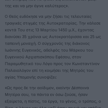
της και να μην έγινε καλύτερος».
Ο Θεός ευδόκησε να μην ζήσει τις τελευταίες
τραγικές στιγμές της Αυτοκρατορίας. Την κάλεσε
κοντά Του στις 13 Μαρτίου 1450 μ.Χ., έχοντας
διανύσει 35 χρόνια ως Αυτοκρατόρισσα και 25 ως
ταπεινή μοναχή. Ο σύγχρονός της διάκονος
Ιωάννης Ευγενικός, αδελφός του Μάρκου του
Ευγενικού Αρχιεπισκόπου Εφέσου, στον
Παραμυθητικό του Λόγο προς τον Κωνσταντίνον
Παλαιολόγον επί τη κοιμήσει της Μητρός του
αγίας Υπομονής συνοψίζει:
«Ως προς δε την αοίδιμον, εκείνην Δέσποινα
Μητέρα σου, τα πάντα εν όσω ζούσε, ήσαν
εξαίρετα, η πίστις, τα έργα, το γένος, ο τρόπος, ο
βίος, ο λόγος και όλα μαζί ήσαν σεμνά και επάξια