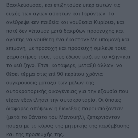
Βασιλεύουσας, και επιζητούσε υπέρ αυτών τις
ευχές των αγίων ασκητών και Γερόντων. Τα
ανέθρεψε «εν παιδεία και νουθεσία Κυρίου», και
ποτέ δεν «έπαυσε μετά δακρύων προσευχής και
αγάπης να νουθετή ένα έκαστον».Με υπομονή και
επιμονή, με προσοχή και προσευχή σμίλεψε τους
χαρακτήρες τους, τους έδωσε μαζί με το «ζην»και
το «εύ ζην». Έτσι, κατάφερε, μεταξύ άλλων, να
θέσει τέρμα στις επί 90 περίπου χρόνια
συγκρούσεις μεταξύ των μελών της
αυτοκρατορικής οικογένειας για την εξουσία που
είχαν εξαντλήσει την αυτοκρατορία. Οι όποιες
διαφορές απόψεων η διενέξεις παρουσιάζονταν
(μετά το θάνατο του Μανουήλ), ξεπερνιόνταν
ήσυχα με το κύρος της μητρικής της παρέμβασης
και της προσευχής της.