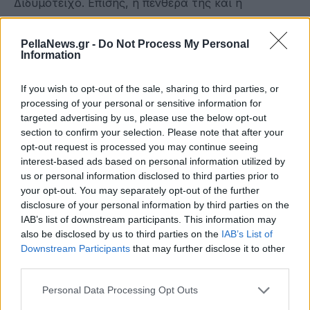
Διδυμότειχο. Επίσης, η πενθερά της και η
κουνιάδα της ετελείωσαν την ζωή τους ως
Μοναχές. Το ίδιο και η εγγονή της, κόρη του γιου
PellaNews.gr -
Do Not Process My Personal
Information
της Θωμά, Ελένη, που έγινε Μοναχή με το όνομα
Υπομονή στη Λευκάδα.
If you wish to opt-out of the sale, sharing to third parties, or
processing of your personal or sensitive information for
Ακόμα, εν όσω βρισκόταν στην πατρίδα της, μαζί
targeted advertising by us, please use the below opt-out
με τον πατέρα της έκτισαν την Ι.Μ. Παναγίας
section to confirm your selection. Please note that after your
opt-out request is processed you may continue seeing
Παμμακαρίστου στο Πογάνοβο της πόλης
interest-based ads based on personal information utilized by
Δημήτροβγκραντ της Ν.Α. Σερβίας. Στην
us or personal information disclosed to third parties prior to
Κωνσταντινούπολη είχε συνδεθεί με την Ι. Μ. του
your opt-out. You may separately opt-out of the further
disclosure of your personal information by third parties on the
Τιμίου Προδρόμου της Πέτρας, όπου φυλαγόταν
IAB’s list of downstream participants. This information may
το ιερό λείψανο του οσίου Παταπίου του
also be disclosed by us to third parties on the
IAB’s List of
θαυματουργού, στον οποίο η αγία Υπομονή έτρεφε
Downstream Participants
that may further disclose it to other
third parties.
ιδιαίτερη ευλάβεια. Η Μονή είχε ιδρυθεί από τον
συνασκητή του οσίου Παταπίου στην Αίγυπτο,
Personal Data Processing Opt Outs
όσιο Βάρα, έξω από την πύλη του Ρωμανού πριν