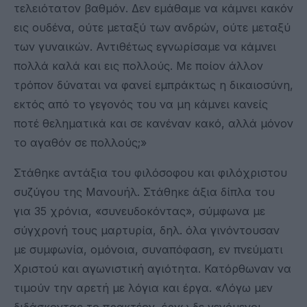
τελειότατον βαθμόν. Δεν εμάθαμε να κάμνει κακόν
εις ουδένα, ούτε μεταξύ των ανδρών, ούτε μεταξύ
των γυναικών. Αντιθέτως εγνωρίσαμε να κάμνει
πολλά καλά και εις πολλούς. Με ποίον άλλον
τρόπον δύναται να φανεί εμπράκτως η δικαιοσύνη,
εκτός από το γεγονός του να μη κάμνει κανείς
ποτέ θεληματικά και σε κανέναν κακό, αλλά μόνον
το αγαθόν σε πολλούς;»
Στάθηκε αντάξια του φιλόσοφου και φιλόχριστου
συζύγου της Μανουήλ. Στάθηκε άξια δίπλα του
για 35 χρόνια, «συνευδοκόντας», σύμφωνα με
σύγχρονή τους μαρτυρία, δηλ. όλα γινόντουσαν
με συμφωνία, ομόνοια, συναπόφαση, εν πνεύματι
Χριστού και αγωνιστική αγιότητα. Κατόρθωναν να
τιμούν την αρετή με λόγια και έργα. «Λόγω μεν
διδάσκοντας το πρακτέον, έργω δε γενόμενοι