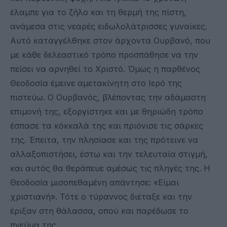
έλαμπε για το ζήλο και τη θερμή της πίστη,
ανάμεσα στις νεαρές ειδωλολάτρισσες γυναίκες.
Αυτό καταγγέλθηκε στον άρχοντα Ουρβανό, που
με κάθε δελεαστικό τρόπο προσπάθησε να την
πείσει να αρνηθεί το Χριστό. Όμως η παρθένος
Θεοδοσία έμεινε αμετακίνητη στο Ιερό της
πιστεύω. Ο Ουρβανός, βλέποντας την αδάμαστη
επιμονή της, εξοργίστηκε και με θηριώδη τρόπο
έσπασε τα κόκκαλά της και πριόνισε τις σάρκες
της. Έπειτα, την πλησίασε και της πρότεινε να
αλλαξοπιστήσει, έστω και την τελευταία στιγμή,
και αυτός θα θεράπευε αμέσως τις πληγές της. Η
Θεοδοσία μισοπεθαμένη απάντησε: «Είμαι
χριστιανή». Τότε ο τύραννος διέταξε και την
έριξαν στη θάλασσα, οπού και παρέδωσε το
πνεύμα της.