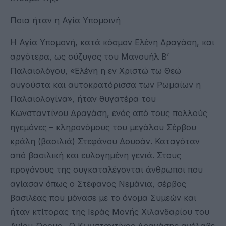
Ποια ήταν η Αγία Υπομοινή
Η Αγία Υπομονή, κατά κόσμον Ελένη Δραγάση, και
αργότερα, ως σύζυγος του Μανουήλ Β’
Παλαιολόγου, «Ελένη η εν Χριστώ τω Θεώ
αυγούστα και αυτοκρατόρισσα των Ρωμαίων η
Παλαιολογίνα», ήταν θυγατέρα του
Κωνσταντίνου Δραγάση, ενός από τους πολλούς
ηγεμόνες – κληρονόμους του μεγάλου Σέρβου
κράλη (βασιλιά) Στεφάνου Δουσάν. Καταγόταν
από βασιλική και ευλογημένη γενιά. Στους
προγόνους της συγκαταλέγονται άνθρωποι που
αγίασαν όπως ο Στέφανος Νεμάνια, σέρβος
βασιλέας που μόνασε με το όνομα Συμεών και
ήταν κτίτορας της Ιεράς Μονής Χιλανδαρίου του
Αγίου Όρους . Ο Κωνσταντίνος Δραγάσης ανέλαβε