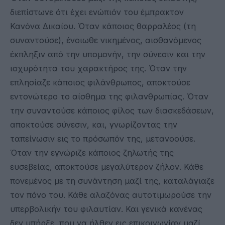
διεπίστωνε ότι έχει ενώπιόν του έμπρακτον
Κανόνα Δικαίου. Όταν κάποιος θαρραλέος (τη
συναντούσε), ένοιωθε νικημένος, αισθανόμενος
έκπληξιν από την υπομονήν, την σύνεσιν και την
ισχυρότητα του χαρακτήρος της. Όταν την
επλησίαζε κάποιος φιλάνθρωπος, αποκτούσε
εντονώτερο το αίσθημα της φιλανθρωπίας. Όταν
την συναντούσε κάποιος φίλος των διασκεδάσεων,
αποκτούσε σύνεσιν, και, γνωρίζοντας την
ταπείνωσιν εις το πρόσωπόν της, μετανοούσε.
Όταν την εγνώριζε κάποιος ζηλωτής της
ευσεβείας, αποκτούσε μεγαλύτερον ζήλον. Κάθε
πονεμένος με τη συνάντηση μαζί της, καταλάγιαζε
τον πόνο του. Κάθε αλαζόνας αυτοτιμωρούσε την
υπερβολικήν του φιλαυτίαν. Και γενικά κανένας
δεν υπήρξε, που να ήλθεν εις επικοινωνίαν μαζί