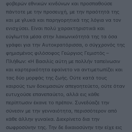
φοβερών εθνικών κινδύνων και προσπαθούσε
πάντοτε με την προσευχή, με την πραότητά της
και με γλυκά και παρηγορητικά της λόγια να τον
ενισχύσει. Είναι πολύ χαρακτηριστικά και
εύγλωττα μέσα στην λακωνικότητά της τα όσα
γράφει για την Αυτοκρατόρισσα, ο σύγχρονός της
φημισμένος φιλόσοφος Γεώργιος Γεμιστός –
Πλήθων: «Η Βασιλίς αύτη με πολλήν ταπείνωσιν
και καρτερικότητα εφαίνετο να αντιμετωπίζει και
τας δύο μορφάς της ζωής. Ούτε κατά τους
καιρούς των δοκιμασιών απεγοητεύετο, ούτε όταν
ευτυχούσε επανεπαύετο, αλλά εις κάθε
περίπτωσιν έκανε το πρέπον. Συνεδύαζε την
σύνεσιν με την γενναιότητα, περισσότερον από
κάθε άλλην γυναίκα. Διεκρίνετο δια την
σωφροσύνην της. Την δε δικαιοσύνην την είχε εις