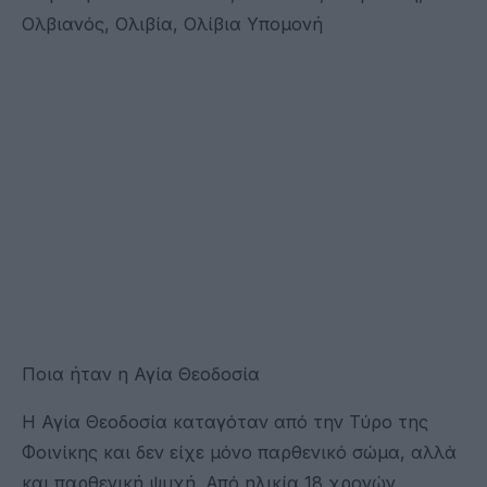
Ολβιανός, Ολιβία, Ολίβια Υπομονή
Ποια ήταν η Αγία Θεοδοσία
Η Αγία Θεοδοσία καταγόταν από την Τύρο της
Φοινίκης και δεν είχε μόνο παρθενικό σώμα, αλλά
και παρθενική ψυχή. Από ηλικία 18 χρονών,