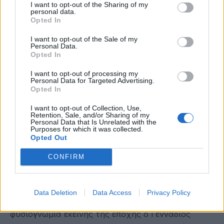
I want to opt-out of the Sharing of my
από το 450 μ.Χ. Με την συμβολή της αγίας
personal data.
Opted In
ιδρύθηκε στη Μονή γυναικείο γηροκομείο με την
επωνυμία «Η ελπίς των απηλπισμένων». Η
I want to opt-out of the Sale of my
Personal Data.
ευλάβειά της προς τον όσιο Πατάπιο φαίνεται από
Opted In
το γεγονός ότι ο αγιογράφος του σπηλαίου του
I want to opt-out of processing my
οσίου Παταπίου στα Γεράνεια όρη της Κορινθίας
Personal Data for Targeted Advertising.
Opted In
θεώρησε απαραίτητο να ιστορήσει την αγία
Υπομονή δίπλα από το σκήνωμα του οσίου.
I want to opt-out of Collection, Use,
Retention, Sale, and/or Sharing of my
Personal Data that Is Unrelated with the
Purposes for which it was collected.
Άνθρωπος φωτεινός και φωτισμένος η αγία
Opted Out
Υπομονή, προικισμένη με πολλά τάλαντα, που τα
«εμπορεύθηκε» με σύνεση και σωφροσύνη και τα
CONFIRM
πολλαπλασίασε, κατάφερε με την αρετή, την
άσκηση και την καρτερία της να φθάσει σε
Data Deletion
Data Access
Privacy Policy
δυσανάβατα μέτρα αρετής. Μια σημαντική
φυσιογνωμία εκείνης της εποχής ο Γεννάδιος