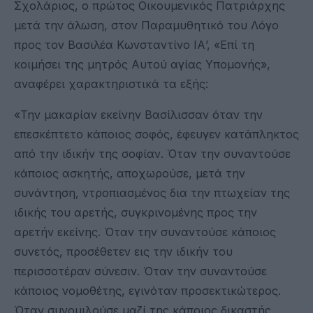
Σχολάριος, ο πρώτος Οικουμενικός Πατριάρχης
μετά την άλωση, στον Παραμυθητικό του Λόγο
προς τον Βασιλέα Κωνσταντίνο ΙΑ’, «Επί τη
κοιμήσει της μητρός Αυτού αγίας Υπομονής»,
αναφέρει χαρακτηριστικά τα εξής:
«Την μακαρίαν εκείνην Βασίλισσαν όταν την
επεσκέπτετο κάποιος σοφός, έφευγεν κατάπληκτος
από την ιδικήν της σοφίαν. Όταν την συναντούσε
κάποιος ασκητής, αποχωρούσε, μετά την
συνάντηση, ντροπιασμένος δια την πτωχείαν της
ιδικής του αρετής, συγκρινομένης προς την
αρετήν εκείνης. Όταν την συναντούσε κάποιος
συνετός, προσέθετεν εις την ιδικήν του
περισσοτέραν σύνεσιν. Όταν την συναντούσε
κάποιος νομοθέτης, εγινόταν προσεκτικώτερος.
Όταν συνομιλούσε μαζί της κάποιος δικαστής,