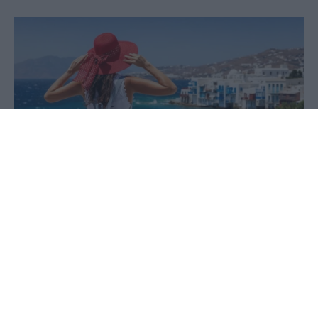
13 Μαΐου 2026 - 10:11
PellaNews Team
Την Πέμπτη 14 Μαΐου αναμένεται, εκτός
απροόπτου, να αναρτηθούν στην ιστοσελίδα της
ΔΥΠΑ τα προσωρινά αποτελέσματα για το
πρόγραμμα Κοινωνικός Τουρισμός 2026.