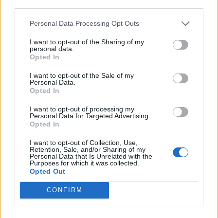
third parties.
επιφυλακτική.
Personal Data Processing Opt Outs
Τον περασμένο Νοέμβριο, Αθήνα και Κίεβο είχαν
I want to opt-out of the Sharing of my
συμφωνήσει να αναπτύξουν από κοινού θαλάσσια
personal data.
Opted In
μη επανδρωμένα οχήματα, όμως η συμφωνία
φαίνεται να έχει «κολλήσει», καθώς η Ουκρανία
I want to opt-out of the Sale of my
Personal Data.
θέλει να διατηρήσει λόγο στη χρήση τους από τις
Opted In
ελληνικές ένοπλες δυνάμεις, κάτι που η Αθήνα
I want to opt-out of processing my
ερμηνεύει ως προσπάθεια διατήρησης επιρροής
Personal Data for Targeted Advertising.
Opted In
έναντι της Τουρκίας.
I want to opt-out of Collection, Use,
Retention, Sale, and/or Sharing of my
eleftherostypos.gr
Personal Data that Is Unrelated with the
Purposes for which it was collected.
Opted Out
CONFIRM