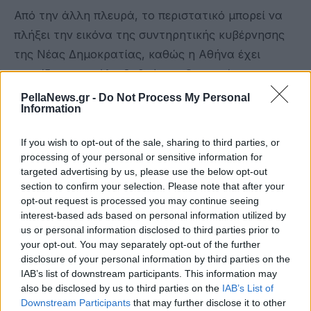
Από την άλλη πλευρά, το περιστατικό μπορεί να
πλήξει την εικόνα της συντηρητικής κυβέρνησης
της Νέας Δημοκρατίας, καθώς η Αθήνα έχει
στηρίξει σε μεγάλο βαθμό την Ουκρανία τα
τελευταία πέντε χρόνια, αντιστρέφοντας τις
PellaNews.gr -
Do Not Process My Personal
Information
παραδοσιακά στενές σχέσεις με τη Ρωσία.
Η κυβέρνηση δέχεται πλέον κριτική από κόμματα
If you wish to opt-out of the sale, sharing to third parties, or
processing of your personal or sensitive information for
της αντιπολίτευσης σε όλο το πολιτικό φάσμα, τα
targeted advertising by us, please use the below opt-out
οποία υποστηρίζουν ότι η Ελλάδα φαίνεται
section to confirm your selection. Please note that after your
εντελώς απροστάτευτη, με ανεπαρκή επιτήρηση
opt-out request is processed you may continue seeing
interest-based ads based on personal information utilized by
των χωρικών της υδάτων.
us or personal information disclosed to third parties prior to
your opt-out. You may separately opt-out of the further
Η δυσπιστία μεταξύ Ελλάδας και Ουκρανίας δεν
disclosure of your personal information by third parties on the
είναι νέα. Ορισμένες χώρες της ΕΕ πιέζουν την
IAB’s list of downstream participants. This information may
also be disclosed by us to third parties on the
IAB’s List of
Αθήνα να προμηθεύσει μαχητικά αεροσκάφη στην
Downstream Participants
that may further disclose it to other
Ουκρανία, αλλά η Ελλάδα εμφανίζεται