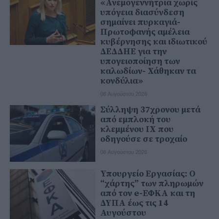
«Ανεμογεννήτρια χωρίς
υπόγεια διασύνδεση
σημαίνει πυρκαγιά-
Πρωτοφανής αμέλεια
κυβέρνησης και ιδιωτικού
ΔΕΔΔΗΕ για την
υπογειοποίηση των
καλωδίων- Χάθηκαν τα
κονδύλια»
08 Αυγούστου 2026
Σύλληψη 37χρονου μετά
από εμπλοκή του
κλεμμένου ΙΧ που
οδηγούσε σε τροχαίο
08 Αυγούστου 2026
Υπουργείο Εργασίας: Ο
“χάρτης” των πληρωμών
από τον e-ΕΦΚΑ και τη
ΔΥΠΑ έως τις 14
Αυγούστου