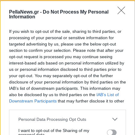
Drones, θερμικές κάμερες, εθελοντές -Πώς
λειτουργεί το έξυπνο δάσος του Υμηττού
PellaNews.gr -
Do Not Process My Personal
Information
Παράλληλα, το «έξυπνο δάσος» του Υμηττού δεν
If you wish to opt-out of the sale, sharing to third parties, or
περιορίζεται μόνο στις κάμερες. Το Κέντρο
processing of your personal or sensitive information for
Διαχείρισης Κρίσεων διαθέτει ψηφιακή
targeted advertising by us, please use the below opt-out
χαρτογράφηση του ορεινού όγκου, στοιχεία για
section to confirm your selection. Please note that after your
opt-out request is processed you may continue seeing
δασικούς δρόμους, υδροληψίες, δεξαμενές νερού
interest-based ads based on personal information utilized by
και κρίσιμες προσβάσεις, επιτρέποντας στις
us or personal information disclosed to third parties prior to
δυνάμεις που επιχειρούν να γνωρίζουν ακριβώς
your opt-out. You may separately opt-out of the further
disclosure of your personal information by third parties on the
πού πρέπει να κινηθούν και με ποιον τρόπο. Σε
IAB’s list of downstream participants. This information may
συνδυασμό με τα drones επιτήρησης και το δίκτυο
also be disclosed by us to third parties on the
IAB’s List of
εθελοντών που βρίσκεται σε διαρκή ετοιμότητα,
Downstream Participants
that may further disclose it to other
third parties.
δημιουργείται ένα πολυεπίπεδο πλέγμα
προστασίας που μειώνει δραστικά τον χρόνο
Personal Data Processing Opt Outs
αντίδρασης.
I want to opt-out of the Sharing of my
personal data.