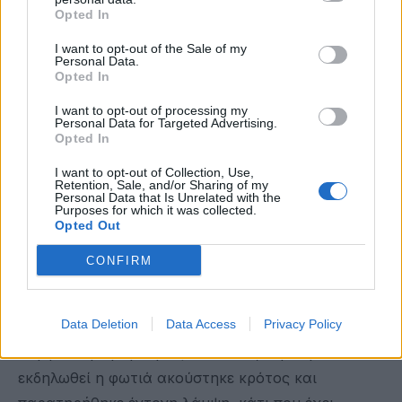
Καθοριστική υπήρξε και η συμβολή των στελεχών
Opted In
της Πολιτικής Προστασίας που βρίσκονταν σε
I want to opt-out of the Sale of my
βάρδια στο Πυροφυλάκιο, καθώς και της
Personal Data.
Opted In
Εθελοντικής Ομάδας Δασοπροστασίας και
Πυρόσβεσης του Δήμου Ελληνικού -
I want to opt-out of processing my
Personal Data for Targeted Advertising.
Αργυρούπολης, η οποία έφτασε στο σημείο μέσα
Opted In
σε λιγότερο από τρία λεπτά από τον εντοπισμό
I want to opt-out of Collection, Use,
Retention, Sale, and/or Sharing of my
της πρώτης φλόγας. Τον επιχειρησιακό
Personal Data that Is Unrelated with the
Purposes for which it was collected.
συντονισμό είχαν ο αντιδήμαρχος Ανθεκτικότητας
Opted Out
και Πολιτικής Προστασίας Βασίλης Κρητικός και ο
CONFIRM
αντιδήμαρχος Πρασίνου Λάζαρος Τογρίδης.
Την ίδια ώρα, οι Αρχές διερευνούν τις συνθήκες
Data Deletion
Data Access
Privacy Policy
κάτω από τις οποίες ξεκίνησε η πυρκαγιά.
Σύμφωνα με μαρτυρίες κατοίκων, λίγο πριν
εκδηλωθεί η φωτιά ακούστηκε κρότος και