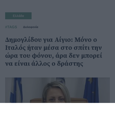
Ελλάδα
#TAGS
Δολοφονία
Δημογλίδου για Αίγιο: Μόνο ο
Ιταλός ήταν μέσα στο σπίτι την
ώρα του φόνου, άρα δεν μπορεί
να είναι άλλος ο δράστης