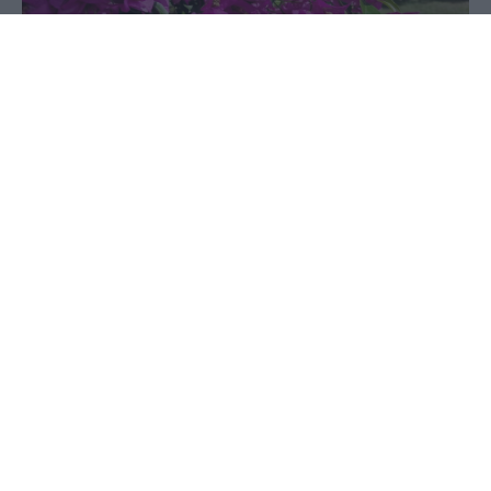
28 Μαΐου 2023 - 07:37
PellaNews Team
Του Αγίου Διοσκορίδη είναι σήμερα, Κυριακή 28
Μαΐου. Έτσι, σήμερα γιορτάζουν οι: Διοσκουρίδης,
Διοσκορίδης, Διόσκορος.
Υπάρχουν και άλλες ημερομηνίες που γιορτάζει
αυτό το όνομα.