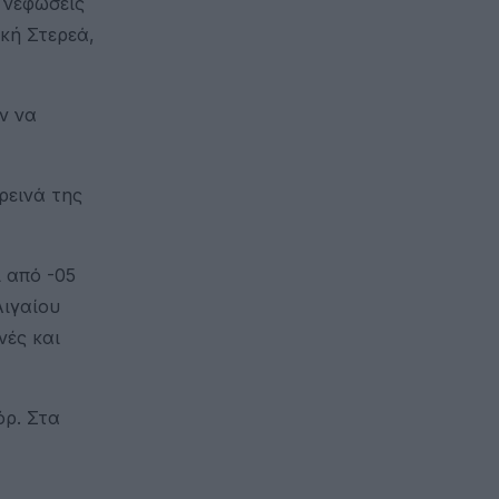
 νεφώσεις
ική Στερεά,
ν να
ρεινά της
ί από -05
Αιγαίου
νές και
όρ. Στα