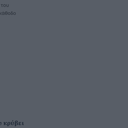
 του
 κάθοδο
υ κρύβει