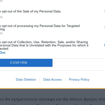
In
ονοπτώσεις αναμένεται να περιοριστούν μόνο σε μεγάλ
Δευτέρα αναμένεται να πέσει η ένταση των ανέμων στις
o opt-out of the Sale of my Personal Data.
In
to opt-out of processing my Personal Data for Targeted
ς"
ing.
In
τζηγρίβα, ένας ψυχρός Αρμαγεδδώνας από τα ανατολ
o opt-out of Collection, Use, Retention, Sale, and/or Sharing
τικό τα χιόνια και τις χαμηλές θερμοκρασίες.
ersonal Data that Is Unrelated with the Purposes for which it
lected.
Out
από τα ανατολικά κατεβαίνει προς τη χώρα μας με κύρ
ρασίες.
CONFIRM
υ ωστόσο η πρόγνωση μπορεί να διαφοροποιηθεί καθώς 
γορούν σε ένα πολύ ψυχρό τρίτο δεκαήμερο του Ιανουα
Data Deletion
Data Access
Privacy Policy
υ θα σχηματιστούν σύννεφα και θα πέσουν βροχές στο 