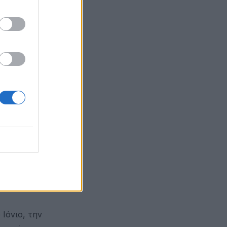
α υψόμετρα
ικά
ιο
το
ρίου.
Ιόνιο, την