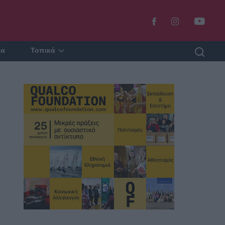
ία
Τοπικά