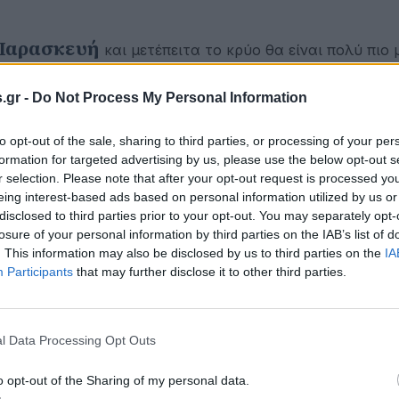
Παρασκευή
και μετέπειτα το κρύο θα είναι πολύ πιο
.gr -
Do Not Process My Personal Information
θήρων προς το βόρειο Αιγαίο και στον Πατραϊκό κόλπο,
θα βρίσκεται υπό το μηδέν. Ο καιρός θα είναι πιο μαλα
to opt-out of the sale, sharing to third parties, or processing of your per
formation for targeted advertising by us, please use the below opt-out s
άτου ο καιρός θα βελτιωθεί σε αυτές τις περιοχές.
r selection. Please note that after your opt-out request is processed y
eing interest-based ads based on personal information utilized by us or
ούν κάποιες βροχές προς τα βορειοδυτικά. Στο ίδιο μοτ
disclosed to third parties prior to your opt-out. You may separately opt-
αμένεται να αλλάξει, καθώς οι χαμηλές θερμοκρασίες θ
losure of your personal information by third parties on the IAB’s list of
. This information may also be disclosed by us to third parties on the
IA
Participants
that may further disclose it to other third parties.
δα, ενώ δεν αποκλείεται να ψιχαλίσει και να βρέξει το
ο βράδυ της ίδια μέρας αναμένεται οι βροχές της δυτικ
κάποιες βροχοπτώσεις στις δυτικές νοτιοδυτικές περιο
l Data Processing Opt Outs
 το απόγευμα, ενώ το μεσημέρι δεν αποκλείεται να βρέξ
o opt-out of the Sharing of my personal data.
ι και στην νότια Πελοπόννησο όπως και στα νησιά του