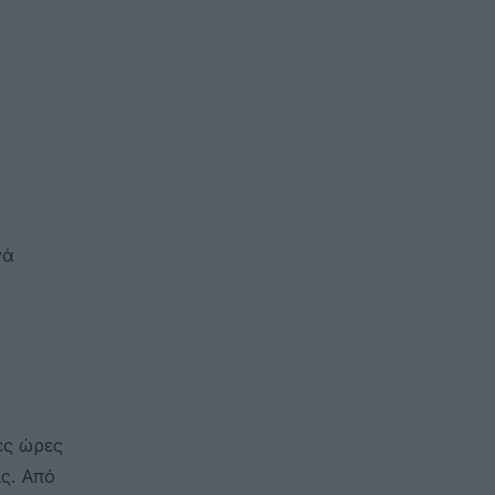
νά
ές ώρες
ς. Από