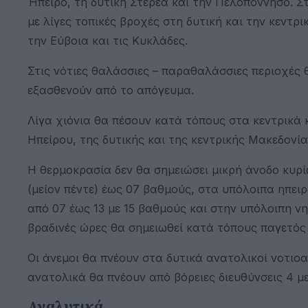
Ήπειρο, τη δυτική Στερεά και την Πελοπόννησο. 
με λίγες τοπικές βροχές στη δυτική και την κεντρ
την Εύβοια και τις Κυκλάδες.
Στις νότιες θαλάσσιες – παραθαλάσσιες περιοχές 
εξασθενούν από το απόγευμα.
Λίγα χιόνια θα πέσουν κατά τόπους στα κεντρικά κ
Ηπείρου, της δυτικής και της κεντρικής Μακεδονία
Η θερμοκρασία δεν θα σημειώσει μικρή άνοδο κυρίω
(μείον πέντε) έως 07 βαθμούς, στα υπόλοιπα ηπει
από 07 έως 13 με 15 βαθμούς και στην υπόλοιπη ν
βραδινές ώρες θα σημειωθεί κατά τόπους παγετός 
Οι άνεμοι θα πνέουν στα δυτικά ανατολικοί νοτιοα
ανατολικά θα πνέουν από βόρειες διευθύνσεις 4 με
Αναλυτικά