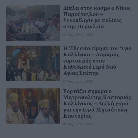
Δίπλα στον κόσμο ο Νίκος
Παρούτογλου –
Συνομίλησε με πολίτες
στην Περικλεία
07 Αυγούστου 2026
Η Έδεσσα τίμησε τον Άγιο
Καλλίνικο – Λαμπρός
εορτασμός στον
Καθεδρικό Ιερό Ναό
Αγίας Σκέπης
07 Αυγούστου 2026
Εορτάζει σήμερα ο
Μητροπολίτης Καστοριάς
Καλλίνικος – Διπλή χαρά
για την Ιερά Μητρόπολη
Καστορίας
07 Αυγούστου 2026