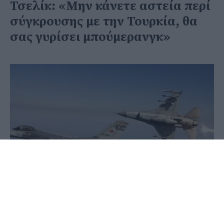
Τσελίκ: «Μην κάνετε αστεία περί
σύγκρουσης με την Τουρκία, θα
σας γυρίσει μπούμερανγκ»
08 Ιουνίου 2020 - 20:54
PellaNews Team