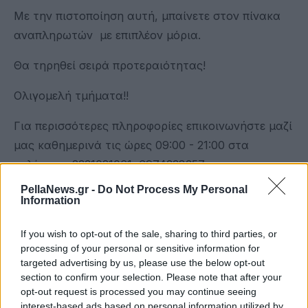
Με την πιστοποίηση αυτή, μπαίνετε στον πίνακα
αναπληρωτών με επιπλέον μόρια.
Θα τηρηθεί σειρά προτεραιότητας!
Ολιγομελή τμήματα!!
Για περισσότερες πληροφορίες επικοινωνήστε μαζί
μας καθημερινά τις ώρες 09:00 - 21:00 στα
τηλέφωνα 2331021061, 6974338357.
e-mail:
ekedimtheoxas@gmail.com
PellaNews.gr -
Do Not Process My Personal
Information
fb: ΕΚΕΔΙΜ Βέροιας Θεοχαρόπουλος
http://ekedim-verias.gr/
If you wish to opt-out of the sale, sharing to third parties, or
processing of your personal or sensitive information for
targeted advertising by us, please use the below opt-out
section to confirm your selection. Please note that after your
opt-out request is processed you may continue seeing
interest-based ads based on personal information utilized by