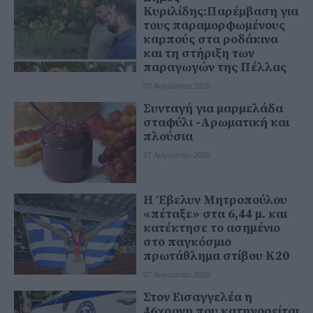
Κυριλίδης:Παρέμβαση για
τους παραμορφωμένους
καρπούς στα ροδάκινα
και τη στήριξη των
παραγωγών της Πέλλας
07 Αυγούστου 2026
Συνταγή για μαρμελάδα
σταφύλι -Αρωματική και
πλούσια
07 Αυγούστου 2026
Η Έβελυν Μητροπούλου
«πέταξε» στα 6,44 μ. και
κατέκτησε το ασημένιο
στο παγκόσμιο
πρωτάθλημα στίβου Κ20
07 Αυγούστου 2026
Στον Εισαγγελέα η
46χρονη που κατηγορείται