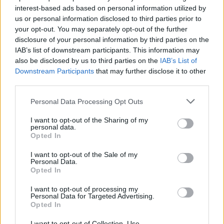
interest-based ads based on personal information utilized by
επιβεβαιώσει ή να διορθώσει προσωπικά του
us or personal information disclosed to third parties prior to
στοιχεία.
your opt-out. You may separately opt-out of the further
disclosure of your personal information by third parties on the
- Ποιος αποφασίζει τον Προσωπικό μου Αριθμό;
IAB’s list of downstream participants. This information may
Τον επιλέγω εγώ;
also be disclosed by us to third parties on the
IAB’s List of
Downstream Participants
that may further disclose it to other
third parties.
Ναι, ο πολίτης μπορεί να επιλέξει δύο από τα τρία
αλφαριθμητικά ψηφία που θα προηγούνται του
Personal Data Processing Opt Outs
ΑΦΜ. Το τρίτο ψηφίο παράγεται αυτόματα από το
I want to opt-out of the Sharing of my
σύστημα. Η επιλογή γίνεται κατά την έκδοση του
personal data.
Opted In
αριθμού μέσω της εφαρμογής myInfo.
I want to opt-out of the Sale of my
- Σε ποιους αποδίδεται ο Προσωπικός Αριθμός;
Personal Data.
Opted In
Σε όλα τα φυσικά πρόσωπα που διαθέτουν ΑΦΜ ή
I want to opt-out of processing my
Personal Data for Targeted Advertising.
ΑΜΚΑ, είτε είναι Έλληνες είτε αλλοδαποί.
Opted In
- Τι απαιτείται για την έκδοση Π.Α. μέσω της
I want to opt-out of Collection, Use,