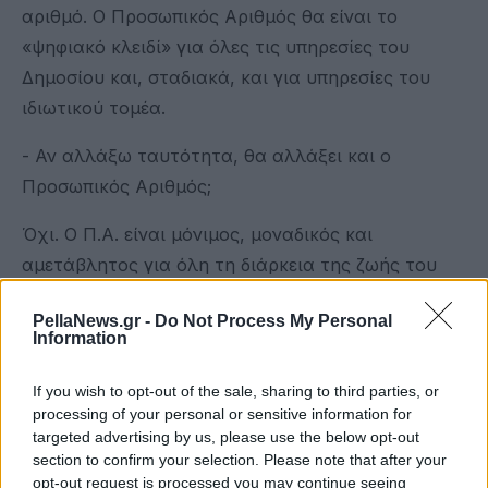
αριθμό. Ο Προσωπικός Αριθμός θα είναι το
«ψηφιακό κλειδί» για όλες τις υπηρεσίες του
Δημοσίου και, σταδιακά, και για υπηρεσίες του
ιδιωτικού τομέα.
- Αν αλλάξω ταυτότητα, θα αλλάξει και ο
Προσωπικός Αριθμός;
Όχι. Ο Π.Α. είναι μόνιμος, μοναδικός και
αμετάβλητος για όλη τη διάρκεια της ζωής του
πολίτη, ανεξαρτήτως αλλαγών σε ταυτότητα,
PellaNews.gr -
Do Not Process My Personal
τόπο διαμονής ή άλλο μητρώο.
Information
- Πώς θα αποδοθεί ο Προσωπικός Αριθμός;
If you wish to opt-out of the sale, sharing to third parties, or
processing of your personal or sensitive information for
Η απόδοση θα γίνεται μέσω της νέας εφαρμογής
targeted advertising by us, please use the below opt-out
myInfo του gov.gr. Ο πολίτης θα συμμετέχει στη
section to confirm your selection. Please note that after your
διαμόρφωση του αριθμού και θα μπορεί να
opt-out request is processed you may continue seeing