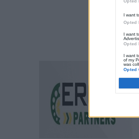
Opted 
I want t
Opted 
I want 
Advertis
Opted 
I want t
of my P
was col
Opted 