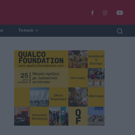
ία
Τοπικά