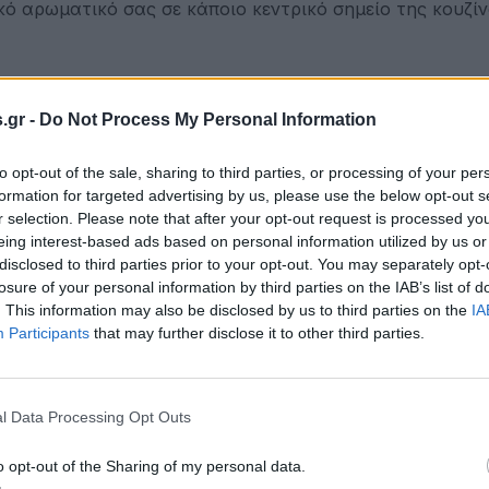
κό αρωματικό σας σε κάποιο κεντρικό σημείο της κουζίν
ατισμένο λεμόνι, ενώ ταυτόχρονα θα σκοτωθούν τα βα
 το άρωμα του λεμονιού θα αρωματίσει με τον καλύτερο
.gr -
Do Not Process My Personal Information
to opt-out of the sale, sharing to third parties, or processing of your per
formation for targeted advertising by us, please use the below opt-out s
r selection. Please note that after your opt-out request is processed y
eing interest-based ads based on personal information utilized by us or
disclosed to third parties prior to your opt-out. You may separately opt-
losure of your personal information by third parties on the IAB’s list of
. This information may also be disclosed by us to third parties on the
IA
Participants
that may further disclose it to other third parties.
l Data Processing Opt Outs
o opt-out of the Sharing of my personal data.