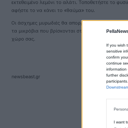
εκτεθειμένο λεμόνι το αλάτι. Τοποθετήστε το φυσι
αφήστε το να κάνει το «θαύμα» του.
Οι άσχημες μυρωδιές θα απορροφηθούν από το αλ
τα μικρόβια που βρίσκονται στον αέρα. Επιπλέον,
PellaNews
χώρο σας.
If you wish 
sensitive in
confirm you
continue se
information 
further disc
newsbeast.gr
participants
Downstream 
Persona
I want t