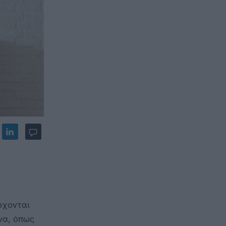
έρχονται
ονα, όπως