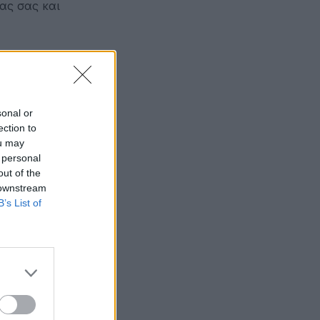
ας σας και
κτήρια και
 τρόπο τον
sonal or
ection to
ou may
 personal
out of the
 downstream
B’s List of