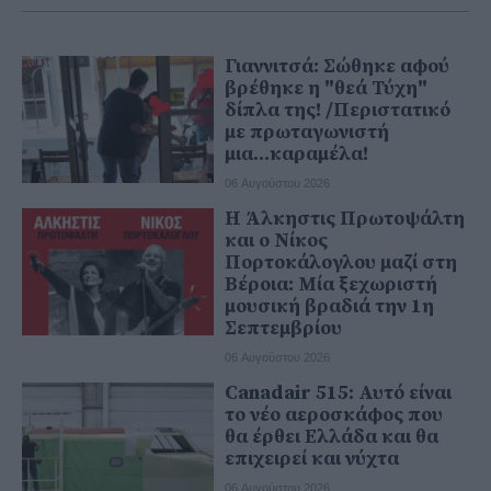
Γιαννιτσά: Σώθηκε αφού
βρέθηκε η "θεά Τύχη"
δίπλα της! /Περιστατικό
με πρωταγωνιστή
μια...καραμέλα!
06 Αυγούστου 2026
Η Άλκηστις Πρωτοψάλτη
και ο Νίκος
Πορτοκάλογλου μαζί στη
Βέροια: Μία ξεχωριστή
μουσική βραδιά την 1η
Σεπτεμβρίου
06 Αυγούστου 2026
Canadair 515: Αυτό είναι
το νέο αεροσκάφος που
θα έρθει Ελλάδα και θα
επιχειρεί και νύχτα
06 Αυγούστου 2026