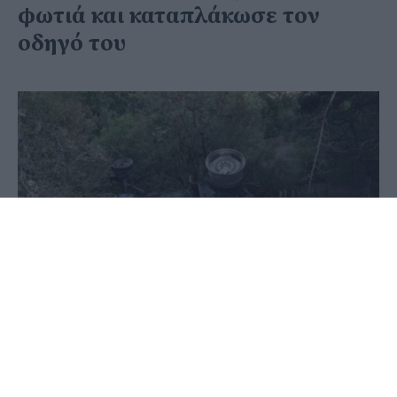
φωτιά και καταπλάκωσε τον
οδηγό του
28 Ιουνίου 2020 - 09:00
PellaNews Team
Τραγωδία, χθες, νωρίς το απόγευμα στην Καρυά