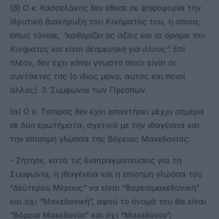
(β) Ο κ. Κασσελάκης δεν έθεσε σε ψηφοφορία την
Ιδρυτική Διακήρυξη του Κινήματός του, η οποία,
όπως τόνισε,
“
καθορίζει τις αξίες και το όραμα του
Κινήματος και
είναι δεσμευτική για όλους
”
.
Επί
πλέον, δεν έχει κάνει γνωστό ποιοι είναι οι
συντάκτες της (ο ίδιος μόνο, αυτός και ποιοί
άλλοι;). 3. Συμφωνία των Πρεσπών.
(α) Ο κ. Τσίπρας δεν έχει απαντήσει μέχρι σήμερα
σε δύο ερωτήματα, σχετικά με την ιθαγένεια και
την επίσημη γλώσσα της Βόρειας Μακεδονίας:
- Ζήτησε, κατά τις διαπραγματεύσεις για τη
Συμφωνία, η ιθαγένεια και η επίσημη γλώσσα του
“Δεύτερου Μέρους” να είναι “Βορειομακεδονική”
και όχι “Μακεδονική”, αφού το όνομά του θα είναι
“Βόρεια Μακεδονία” και όχι “Μακεδονία”;