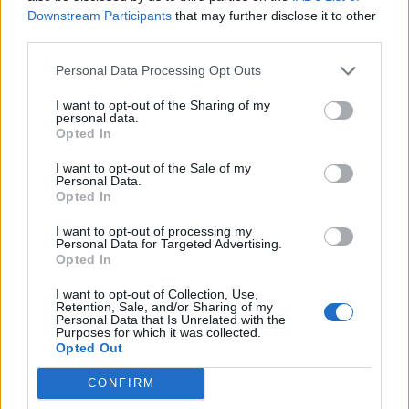
(β) Ο κ. Κασσελάκης έχει συχνά απαγγείλει
Downstream Participants
that may further disclose it to other
κατηγορίες κατά των ελλήνων Δικαστών και
third parties.
Εισαγγελέων μία των οποίων η ακόλουθη:
Personal Data Processing Opt Outs
Έχουν
“τα πιο γρήγορα αντανακλαστικά στον
I want to opt-out of the Sharing of my
personal data.
κόσμο: Όταν αναλαμβάνουν να υπερασπιστούν την
Opted In
κυβέρνηση Μητσοτάκη απέναντι στο ευρωπαϊκό
I want to opt-out of the Sale of my
κοινοβούλιο. Όταν αναλαμβάνουν να στείλουν σπίτι
Personal Data.
Opted In
τους, αντί για τη φυλακή, βιαστές πρωθυπουργικούς
φίλους και στελέχη της ΝΔ που παρανομούν. Όταν
I want to opt-out of processing my
Personal Data for Targeted Advertising.
αναλαμβάνουν να με στοχοποιήσουν για το δάνειο
Opted In
που έδωσα στο κόμμα μου για να μη μείνουν
I want to opt-out of Collection, Use,
απλήρωτοι τις γιορτές οι εργαζόμενοι”.
Retention, Sale, and/or Sharing of my
Personal Data that Is Unrelated with the
Purposes for which it was collected.
5. ΜΜΕ.
Opted Out
(α) Ο κ. Τσίπρας, κατά τη διάρκεια της ομιλίας του
CONFIRM
στη συνεδρίαση της εκλογικής επιτροπής της