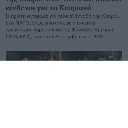
κίνδυνοι για το Κυπριακό
Η πρώτη αναφορά για πιθανή ένταξη της Κύπρου
στο ΝΑΤΟ, όπως αποκάλυψε η εκλεκτή
ερευνήτρια-δημοσιογράφος, Φανούλα Αργυρού
(23/3/2022), έγινε τον Σεπτέμβριο του 1951.
04 Δεκεμβρίου 2024 - 18:10
Παύλος-Νεκτάριος Παπαδόπουλος