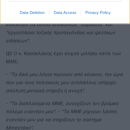
Προοδευτικής Συμμαχίας τον Απρίλιο 2019,
Data Deletion
Data Access
Privacy Policy
εξαπέλυσε επίθεση κατά των εφημερίδων και των
καναλιών τα οποία αποκάλεσε
“
παράσιτα
”
και
“
εργοστάσια τοξικής προπαγάνδας και ψεύτικων
ειδήσεων
”
.
(β) Ο κ. Κασσελάκης έχει συχνά μιλήσει κατά των
ΜΜΕ.
-
“
Τα δικά μου λόγια περνούν από κόσκινο, την ώρα
που για τους πολιτικούς μου αντιπάλους υπάρχει
απόλυτη μιντιακή στήριξη ή ανοχή
”
.
-
“Τα διαπλεκόμενα ΜΜΕ
, συνεχίζουν τον βρόμικο
πόλεμο εναντίον μου”.
-
“Τα ΜΜΕ ρίχνουν λάσπη
εναντίον μου για να στηρίξουν το σύστημα
Μητσοτάκη”.