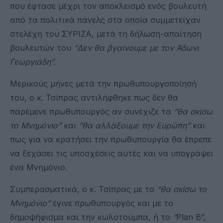
που έφτασε μέχρι τον αποκλεισμό ενός βουλευτή
από τα πολιτικά πάνελς στα οποία συμμετείχαν
στελέχη του ΣΥΡΙΖΑ, μετά τη δήλωση-απαίτηση
βουλευτών του
“
Δεν θα βγαίνουμε με τον Άδωνι
Γεωργιάδη
”.
Μερικούς μήνες μετά την πρωθυπουργοποίησή
του, ο κ. Τσίπρας αντιλήφθηκε πως δεν θα
παρέμενε πρωθυπουργός αν συνέχιζε τα
“
θα σκίσω
το Μνημόνιο
”
και
“
θα αλλάξουμε την Ευρώπη
”
και
πως για να κρατήσει την πρωθυπουργία θα έπρεπε
να ξεχάσει τις υποσχέσεις αυτές και να υπογράψει
ένα Μνημόνιο.
Συμπερασματικά, ο κ. Τσίπρας με το
“
θα σκίσω το
Μνημόνιο
”
έγινε πρωθυπουργός και με το
δημοψήφισμα και την κωλοτούμπα, ή το
“
Plan B”,