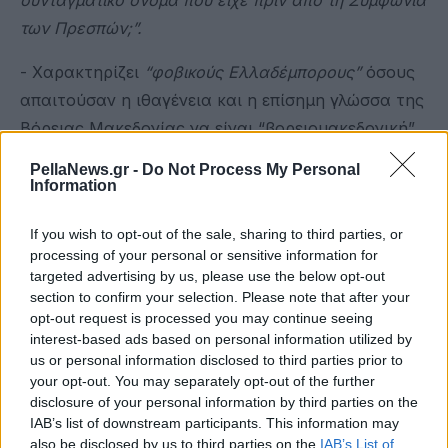
των Πρεσπών;
”
.
- Χαρακτηρίζει
“
φοβικούς Ελλαδέμπορους
”
όσους
απαιτούσαν η ιθαγένεια και η επίσημη γλώσσα της
Βόρειας Μακεδονίας να είναι “βορειομακεδονική”
και
“
πατριωτικό
”
τον τότε ΣΥΡΙΖΑ.
PellaNews.gr -
Do Not Process My Personal
Information
4. Έλληνες Δικαστές και Εισαγγελείς.
If you wish to opt-out of the sale, sharing to third parties, or
(α) Ο κ. Τσίπρας κατηγόρησε προσφάτως, για άλλη
processing of your personal or sensitive information for
μια φορά, τους έλληνες Δικαστές και Εισαγγελείς
targeted advertising by us, please use the below opt-out
section to confirm your selection. Please note that after your
για ολιγωρία στις υποθέσεις των
παράνομων
opt-out request is processed you may continue seeing
τηλεφωνικών παρακολουθήσεων, του δυστυχήματος
interest-based ads based on personal information utilized by
στα Τέμπη και του ναυαγίου στην Πύλο
και για
us or personal information disclosed to third parties prior to
your opt-out. You may separately opt-out of the further
αδυναμία να εντοπίσουν τους υπευθύνους και να
disclosure of your personal information by third parties on the
αποδώσουν δικαιοσύνη.
IAB’s list of downstream participants. This information may
also be disclosed by us to third parties on the
IAB’s List of