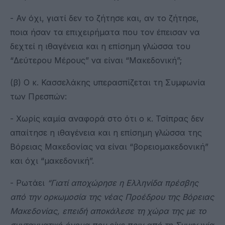
- Αν όχι, γιατί δεν το ζήτησε και, αν το ζήτησε,
ποια ήσαν τα επιχειρήματα που τον έπεισαν να
δεχτεί η ιθαγένεια και η επίσημη γλώσσα του
“Δεύτερου Μέρους” να είναι “Μακεδονική”;
(β) Ο κ. Κασσελάκης υπερασπίζεται τη Συμφωνία
των Πρεσπών:
- Χωρίς καμία αναφορά στο ότι ο κ. Τσίπρας δεν
απαίτησε η ιθαγένεια και η επίσημη γλώσσα της
Βόρειας Μακεδονίας να είναι “βορειομακεδονική”
και όχι “μακεδονική”.
- Ρωτάει
“
Γιατί αποχώρησε η Ελληνίδα πρέσβης
από την ορκωμοσία της νέας Προέδρου της Βόρειας
Μακεδονίας, επειδή αποκάλεσε τη χώρα της με το
συνταγματικό όνομα που είχε πριν από τη Συμφωνία