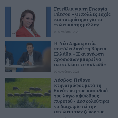
Γενέθλια για τη Γεωργία
Γάτσου – Οι πολλές ευχές
και το ερώτημα για το
πολιτικό της μέλλον
09 Αυγούστου 2026
Η Νέα Δημοκρατία
κοιτάζει ξανά τη Βόρεια
Ελλάδα – Η ανανέωση
προσώπων μπορεί να
αποτελέσει το «κλειδί»
09 Αυγούστου 2026
Λέσβος: Πέθανε
κτηνοτρόφος μετά τη
θανάτωση του κοπαδιού
του λόγω αφθώδους
πυρετού - Δυσκολεύτηκε
να διαχειριστεί την
απώλεια των ζώων του