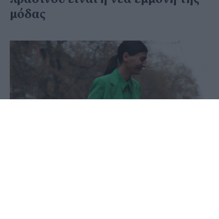
μόδας
09 Ιουνίου 2020 - 12:00
PellaNews Team
Όσο και αν τα θερμά χρώματα πρωταγωνίστησαν
στις πασαρέλες του προηγούμενου φθινοπώρου,